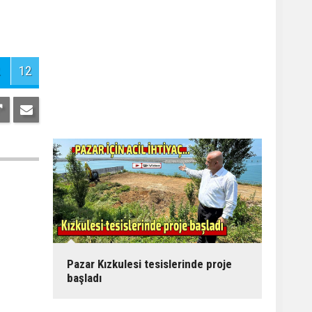
12
Pazar Kızkulesi tesislerinde proje
başladı