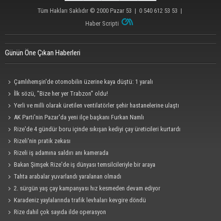
Tüm Hakları Saklıdır © 2000
Pazar 53
| 0 540 612 53 53 |
Haber Scripti
Günün Öne Çıkan Haberleri
Çamlıhemşin'de otomobilin üzerine kaya düştü: 1 yaralı
İlk sözü, "Bize her yer Trabzon" oldu!
Yerli ve milli olarak üretilen ventilatörler şehir hastanelerine ulaştı
AK Parti'nin Pazar'da yeni ilçe başkanı Furkan Namlı
Rize'de 4 gündür boru içinde sıkışan kediyi çay üreticileri kurtardı
Rizeli'nin pratik zekası
Rizeli iş adamına saldırı anı kamerada
Bakan Şimşek Rize'de iş dünyası temsilcileriyle bir araya
Tahta arabalar yuvarlandı yaralanan olmadı
2. sürgün yaş çay kampanyası hız kesmeden devam ediyor
Karadeniz yaylalarında trafik levhaları kevgire döndü
Rize dahil çok sayıda ilde operasyon