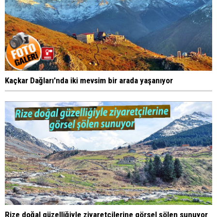
Kaçkar Dağları'nda iki mevsim bir arada yaşanıyor
Rize doğal güzelliğiyle ziyaretçilerine görsel şölen sunuyor