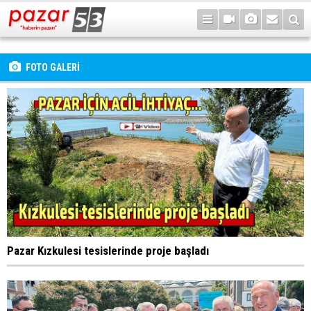
FOTO GALERİ
Pazar Kızkulesi tesislerinde proje başladı