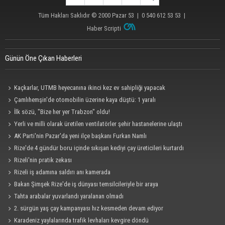
Tüm Hakları Saklıdır © 2000
Pazar 53
| 0 540 612 53 53 |
Haber Scripti
Günün Öne Çıkan Haberleri
Kaçkarlar, UTMB heyecanına ikinci kez ev sahipliği yapacak
Çamlıhemşin'de otomobilin üzerine kaya düştü: 1 yaralı
İlk sözü, "Bize her yer Trabzon" oldu!
Yerli ve milli olarak üretilen ventilatörler şehir hastanelerine ulaştı
AK Parti'nin Pazar'da yeni ilçe başkanı Furkan Namlı
Rize'de 4 gündür boru içinde sıkışan kediyi çay üreticileri kurtardı
Rizeli'nin pratik zekası
Rizeli iş adamına saldırı anı kamerada
Bakan Şimşek Rize'de iş dünyası temsilcileriyle bir araya
Tahta arabalar yuvarlandı yaralanan olmadı
2. sürgün yaş çay kampanyası hız kesmeden devam ediyor
Karadeniz yaylalarında trafik levhaları kevgire döndü