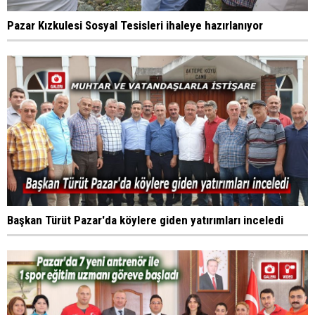
Pazar Kızkulesi Sosyal Tesisleri ihaleye hazırlanıyor
Başkan Türüt Pazar'da köylere giden yatırımları inceledi