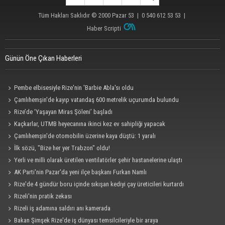
Tüm Hakları Saklıdır © 2000
Pazar 53
| 0 540 612 53 53 |
Haber Scripti
Günün Öne Çıkan Haberleri
Pembe elbisesiyle Rize'nin 'Barbie Abla'sı oldu
Çamlıhemşin'de kayıp vatandaş 600 metrelik uçurumda bulundu
Rize’de ‘Yaşayan Miras Şöleni’ başladı
Kaçkarlar, UTMB heyecanına ikinci kez ev sahipliği yapacak
Çamlıhemşin'de otomobilin üzerine kaya düştü: 1 yaralı
İlk sözü, "Bize her yer Trabzon" oldu!
Yerli ve milli olarak üretilen ventilatörler şehir hastanelerine ulaştı
AK Parti'nin Pazar'da yeni ilçe başkanı Furkan Namlı
Rize'de 4 gündür boru içinde sıkışan kediyi çay üreticileri kurtardı
Rizeli'nin pratik zekası
Rizeli iş adamına saldırı anı kamerada
Bakan Şimşek Rize'de iş dünyası temsilcileriyle bir araya