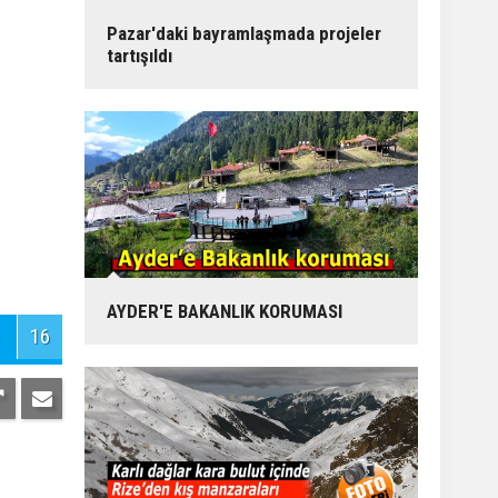
Pazar'daki bayramlaşmada projeler
tartışıldı
16
AYDER'E BAKANLIK KORUMASI