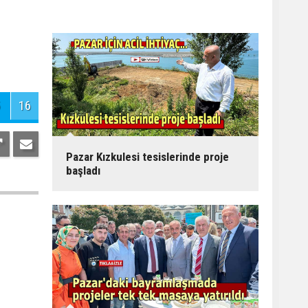
16
Pazar Kızkulesi tesislerinde proje
başladı