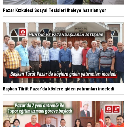
Pazar Kızkulesi Sosyal Tesisleri ihaleye hazırlanıyor
Başkan Türüt Pazar'da köylere giden yatırımları inceledi