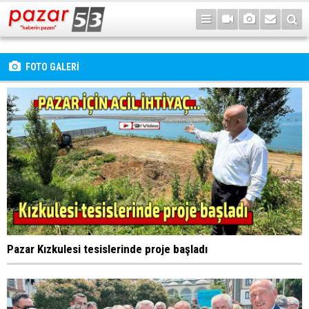
FOTO GALERİ
Pazar Kızkulesi tesislerinde proje başladı