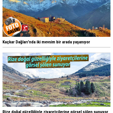
Kaçkar Dağları'nda iki mevsim bir arada yaşanıyor
Rize doğal güzelliğiyle ziyaretçilerine görsel şölen sunuyor