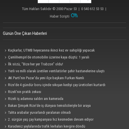
Tüm Hakları Saklıdır © 2000
Pazar 53
| 0 540 612 53 53 |
Haber Scripti
Günün Öne Çıkan Haberleri
Kaçkarlar, UTMB heyecanına ikinci kez ev sahipliği yapacak
Çamlıhemşin'de otomobilin üzerine kaya düştü: 1 yaralı
İlk sözü, "Bize her yer Trabzon" oldu!
Yerli ve milli olarak üretilen ventilatörler şehir hastanelerine ulaştı
AK Parti'nin Pazar'da yeni ilçe başkanı Furkan Namlı
Rize'de 4 gündür boru içinde sıkışan kediyi çay üreticileri kurtardı
Rizeli'nin pratik zekası
Rizeli iş adamına saldırı anı kamerada
Bakan Şimşek Rize'de iş dünyası temsilcileriyle bir araya
Tahta arabalar yuvarlandı yaralanan olmadı
2. sürgün yaş çay kampanyası hız kesmeden devam ediyor
Karadeniz yaylalarında trafik levhaları kevgire döndü