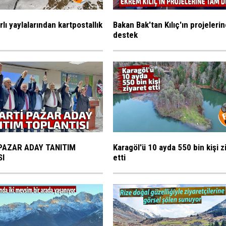
rlı yaylalarından kartpostallık
Bakan Bak'tan Kılıç'ın projeleri
destek
PAZAR ADAY TANITIM
Karagöl'ü 10 ayda 550 bin kişi z
SI
etti