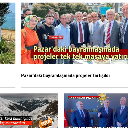
Pazar'daki bayramlaşmada projeler tartışıldı