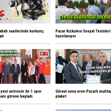
abah saatlerinde korkunç
Pazar Kızkulesi Sosyal Tesisleri
alı
hazırlanıyor
 yeni antrenör ile 1 spor
Görevi sona eren Pazarlı muhta
anı göreve başladı
plaket