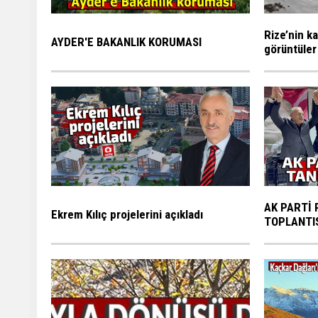
Rize’nin ka
AYDER'E BAKANLIK KORUMASI
görüntüler
AK PARTİ 
Ekrem Kılıç projelerini açıkladı
TOPLANTI