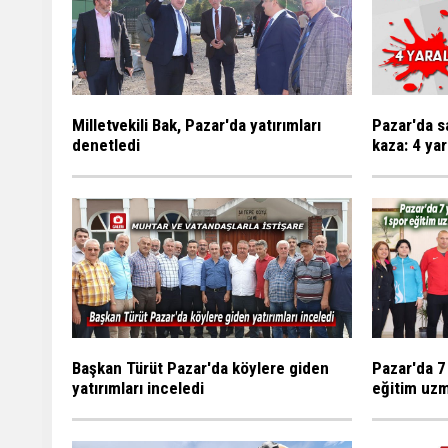
Milletvekili Bak, Pazar'da yatırımları
Pazar'da s
denetledi
kaza: 4 yar
Başkan Türüt Pazar'da köylere giden
Pazar'da 7
yatırımları inceledi
eğitim uzm