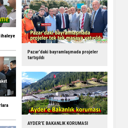
 ihaleye
Pazar'daki bayramlaşmada projeler
tartışıldı
rlara
AYDER'E BAKANLIK KORUMASI