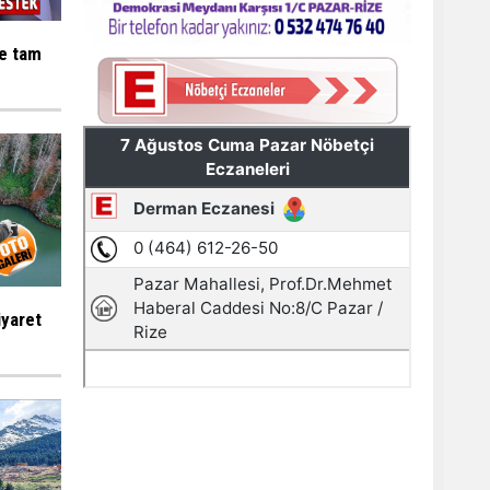
ne tam
iyaret