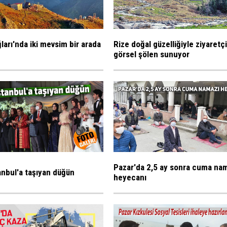
ları'nda iki mevsim bir arada
Rize doğal güzelliğiyle ziyaretç
görsel şölen sunuyor
Pazar'da 2,5 ay sonra cuma na
tanbul'a taşıyan düğün
heyecanı