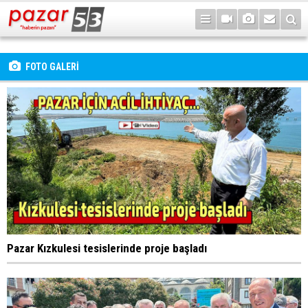
FOTO GALERİ
Pazar Kızkulesi tesislerinde proje başladı