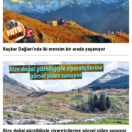
Kaçkar Dağları'nda iki mevsim bir arada yaşanıyor
Rize doğal güzelliğiyle ziyaretçilerine görsel şölen sunuyor