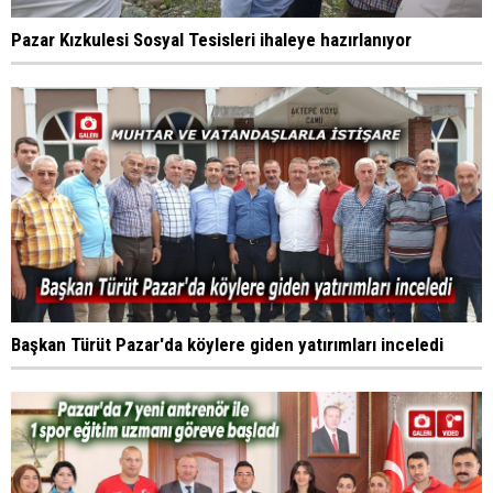
Pazar Kızkulesi Sosyal Tesisleri ihaleye hazırlanıyor
Başkan Türüt Pazar'da köylere giden yatırımları inceledi