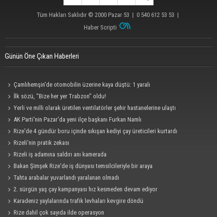
Tüm Hakları Saklıdır © 2000
Pazar 53
| 0 540 612 53 53 |
Haber Scripti
Günün Öne Çıkan Haberleri
Çamlıhemşin'de otomobilin üzerine kaya düştü: 1 yaralı
İlk sözü, "Bize her yer Trabzon" oldu!
Yerli ve milli olarak üretilen ventilatörler şehir hastanelerine ulaştı
AK Parti'nin Pazar'da yeni ilçe başkanı Furkan Namlı
Rize'de 4 gündür boru içinde sıkışan kediyi çay üreticileri kurtardı
Rizeli'nin pratik zekası
Rizeli iş adamına saldırı anı kamerada
Bakan Şimşek Rize'de iş dünyası temsilcileriyle bir araya
Tahta arabalar yuvarlandı yaralanan olmadı
2. sürgün yaş çay kampanyası hız kesmeden devam ediyor
Karadeniz yaylalarında trafik levhaları kevgire döndü
Rize dahil çok sayıda ilde operasyon