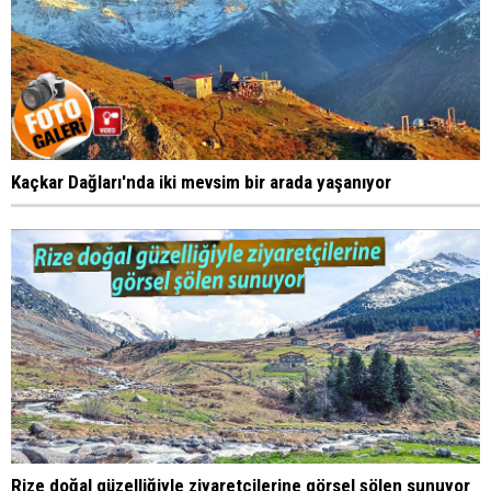
Kaçkar Dağları'nda iki mevsim bir arada yaşanıyor
Rize doğal güzelliğiyle ziyaretçilerine görsel şölen sunuyor