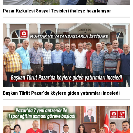
Pazar Kızkulesi Sosyal Tesisleri ihaleye hazırlanıyor
Başkan Türüt Pazar'da köylere giden yatırımları inceledi