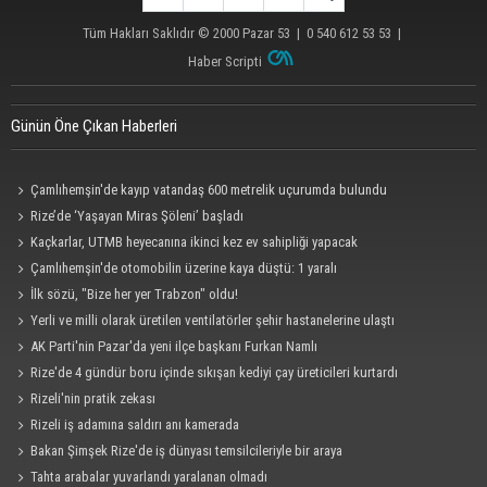
Tüm Hakları Saklıdır © 2000
Pazar 53
| 0 540 612 53 53 |
Haber Scripti
Günün Öne Çıkan Haberleri
Çamlıhemşin'de kayıp vatandaş 600 metrelik uçurumda bulundu
Rize’de ‘Yaşayan Miras Şöleni’ başladı
Kaçkarlar, UTMB heyecanına ikinci kez ev sahipliği yapacak
Çamlıhemşin'de otomobilin üzerine kaya düştü: 1 yaralı
İlk sözü, "Bize her yer Trabzon" oldu!
Yerli ve milli olarak üretilen ventilatörler şehir hastanelerine ulaştı
AK Parti'nin Pazar'da yeni ilçe başkanı Furkan Namlı
Rize'de 4 gündür boru içinde sıkışan kediyi çay üreticileri kurtardı
Rizeli'nin pratik zekası
Rizeli iş adamına saldırı anı kamerada
Bakan Şimşek Rize'de iş dünyası temsilcileriyle bir araya
Tahta arabalar yuvarlandı yaralanan olmadı