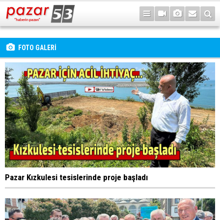
FOTO GALERİ
Pazar Kızkulesi tesislerinde proje başladı