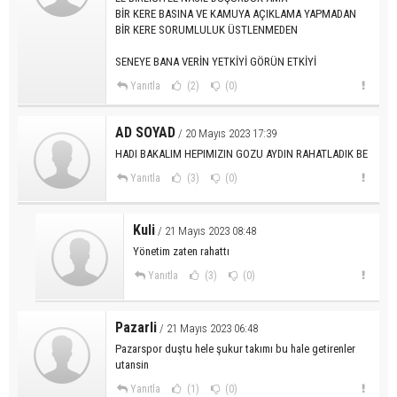
BİR KERE BASINA VE KAMUYA AÇIKLAMA YAPMADAN
BİR KERE SORUMLULUK ÜSTLENMEDEN
SENEYE BANA VERİN YETKİYİ GÖRÜN ETKİYİ
Yanıtla
(2)
(0)
AD SOYAD
/ 20 Mayıs 2023 17:39
HADI BAKALIM HEPIMIZIN GOZU AYDIN RAHATLADIK BE
Yanıtla
(3)
(0)
Kuli
/ 21 Mayıs 2023 08:48
Yönetim zaten rahattı
Yanıtla
(3)
(0)
Pazarli
/ 21 Mayıs 2023 06:48
Pazarspor duştu hele şukur takımı bu hale getirenler
utansin
Yanıtla
(1)
(0)