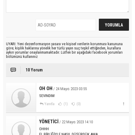
UYARI: Yeni dezenformasyon yasası ve kişisel verilerin korunması kanununa
göre; kişilik haklarına yönelik her türlü yayın suç teşkil ettiğinden, kurallara
aykırı yorumlar onaylanmamaktadır. Lütfen bir aşağıdaki facebook yorumları
bölümünü kullanınız
10 Yorum
OH OH
/ 24 Mayıs 2023 03:55
SEVINDIM
Yanıtla
(1)
(0)
YÖNETİCİ
/ 22 Mayıs 2023 14:10
OHHH
EL BİRLİĞİYLE NASIL DÜŞÜRDÜK AMA