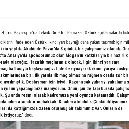
 ettiren Pazarspor'da Teknik Direktör Ramazan Öztürk açıklamalarda bul
ıklarını ifade eden Öztürk, ikinci yarı bayrağı daha yukarı taşımak için m
 izin yaptık. Akabinde Pazar’da 8 günlük bir çalışmamız olacak. On
k’ta Antalya’da sponsorumuz olan Mogan’ın katkılarıyla bir hazırlık
da olacağız. Hazırlık maçlarımız olacak, ligin ikinci yarısına
aç haftasıyla başlayacağız. Liderle oynayarak ikinci yarıya başlıy
i takımlarından biri. İlk yarıda ilk maç olmasına rağmen orada zor bir
ayrılmıştık. Deplasman için iyiydi. Kazanırsak yukarıyı yakalama 
n iyisini yapacağımıza inanıyorum. Onun için de tabi burada çalışm
ık. Şu anda resmi olarak kadromuza yeni oyuncu katamadık. Çalışm
da adım atacaktır muhakkak. Ki adım atmalıdır. Çünkü ihtiyacımız 
ları da kattığımızda zaten oturmuş bir takımımız var. Onların da
ak istiyoruz."
dedi.