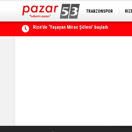
TRABZONSPOR
RİZ
HOPASPOR
Çamlıhemşin'de kayıp vatandaş 600 metrelik uçu