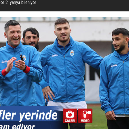
r 2. yarıya bileniyor