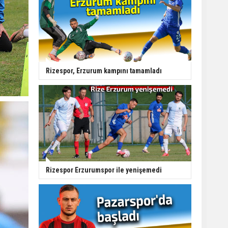
Rizespor, Erzurum kampını tamamladı
Rizespor Erzurumspor ile yenişemedi