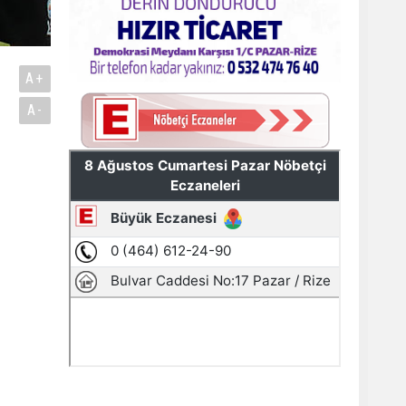
A+
A-