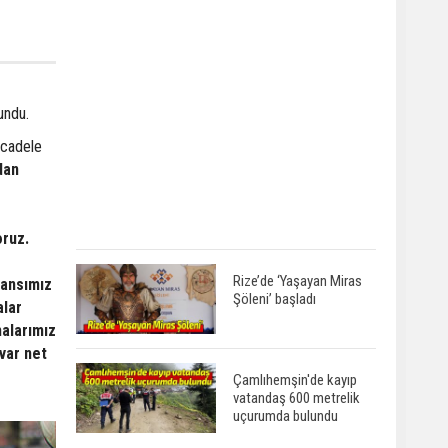
undu.
ücadele
dan
oruz.
Rize’de ‘Yaşayan Miras
şansımız
Şöleni’ başladı
alar
alarımız
var net
Çamlıhemşin'de kayıp
vatandaş 600 metrelik
uçurumda bulundu