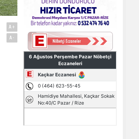
A+
A-