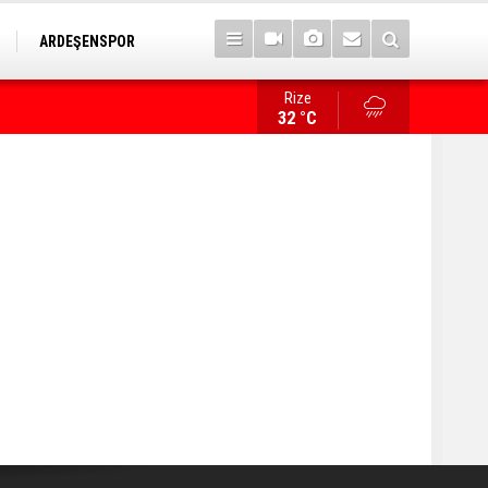
ARDEŞENSPOR
Rize
İlk sözü, "Bize her yer Trabzon" oldu!
32 °C