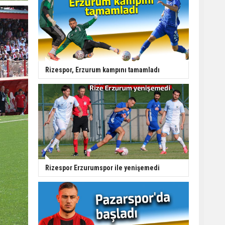
Rizespor, Erzurum kampını tamamladı
Rizespor Erzurumspor ile yenişemedi