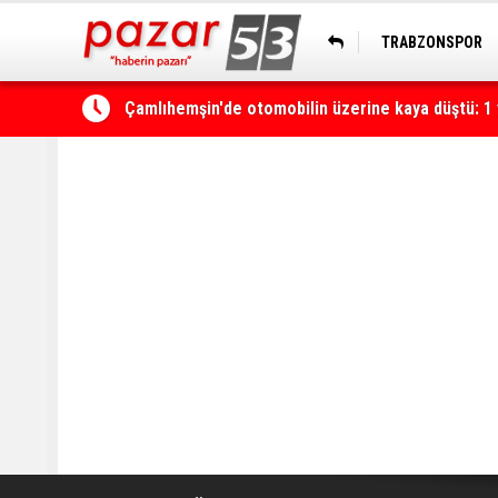
TRABZONSPOR
HOPASPOR
Yerli ve milli olarak üretilen ventilatörler şehir h