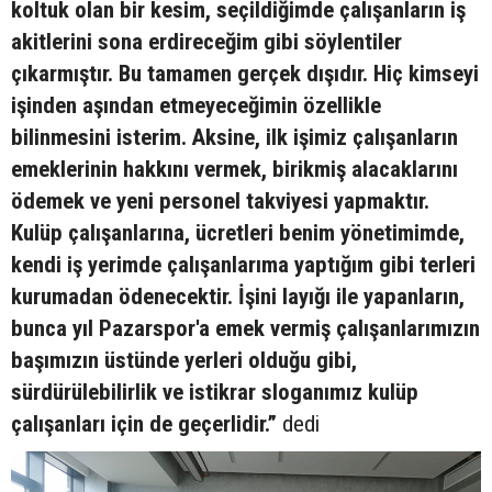
koltuk olan bir kesim, seçildiğimde çalışanların iş
akitlerini sona erdireceğim gibi söylentiler
çıkarmıştır. Bu tamamen gerçek dışıdır. Hiç kimseyi
işinden aşından etmeyeceğimin özellikle
bilinmesini isterim. Aksine, ilk işimiz çalışanların
emeklerinin hakkını vermek, birikmiş alacaklarını
ödemek ve yeni personel takviyesi yapmaktır.
Kulüp çalışanlarına, ücretleri benim yönetimimde,
kendi iş yerimde çalışanlarıma yaptığım gibi terleri
kurumadan ödenecektir. İşini layığı ile yapanların,
bunca yıl Pazarspor'a emek vermiş çalışanlarımızın
başımızın üstünde yerleri olduğu gibi,
sürdürülebilirlik ve istikrar sloganımız kulüp
çalışanları için de geçerlidir.”
dedi