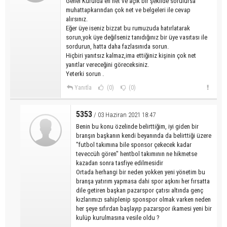
Genel Kurulda en net ve açık bir şekilde sorulursa
muhattapkarından çok net ve belgeleri ile cevap
alırsınız.
Eğer üye iseniz bizzat bu rumuzuda hatırlatarak
sorun,yok üye değilseniz tanıdığınız bir üye vasıtası ile
sordurun, hatta daha fazlasınıda sorun.
Hiçbiri yanıtsız kalmaz,ima ettiğiniz kişinin çok net
yanıtlar vereceğini göreceksiniz.
Yeterki sorun .
Yanıtla
(0)
(0)
5353
/ 03 Haziran 2021 18:47
Benin bu konu özelinde belirttiğim, iyi giden bir
branşın başkanın kendi beyanında da belirttiği üzere
"futbol takımına bile sponsor çekecek kadar
teveccüh gören" hentbol takımının ne hikmetse
kazadan sonra tasfiye edilmesidir
Ortada herhangi bir neden yokken yeni yönetim bu
branşa yatırım yapmasa dahi spor aşkını her fırsatta
dile getiren başkan pazarspor çatısı altında genç
kızlarımızı sahiplenip sponspor olmak varken neden
her şeye sıfırdan başlayıp pazarspor ikamesi yeni bir
kulüp kurulmasına vesile oldu ?