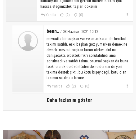
kamuoyuna açıklamasını gerekir madem herkes çok
hassas eteğimizdeki taşları dökelim
Yanıtla
(2)
(0)
benn..
/ 03 Haziran 2021 10:12
mevcutta bir başkan var ve onun kararı ile hentbol
takımı satıldı. eski başkan göz yumarken demek ne
demek. mevcut başkan kararı alırken akıl mı
danışacaktı. elbetteki fikri sorulabilirdi ama
sorulmadı ve satıldı takım. onursal başkan da buna
tepki olarak de üzüntüden de ne dersen de yeni
takıma destek çıktı. bu kötü bişey değil. kötü olan
takımın satılması bence
Yanıtla
(2)
(0)
Daha fazlasını göster