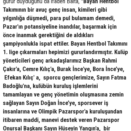
gurur duyduğunu da ifaden Balta,
“Bayan Hentbol
Takımının bir avuç genç insan, kimileri gibi
yılgınlığa düşmedi, para pul bulamam demedi,
Pazar'ın potansiyeline inandılar, başarmak için
önce inanmak gerektiğini de aldıkları
şampiyonlukla ispat ettiler. Bayan Hentbol Takımını
1. lige çıkarmaları hepimizi gururlandırmıştır. Kulüp
yöneticileri genç arkadaşlarımız Başkan Rahmi
Çakır'a, Cemre Kılıç'a, Burak İnce'ye, Bora İnce’ye,
Efekan Kılıç' a, sporcu gençlerimize, Sayın Fatma
Badoğlu'na, kulübün kuruluş işlemlerini
tamamlayan ve genç yönetimin oluşmasına zemin
sağlayan Sayın Doğan İnce’ye, sporsever iş
insanlarına ve Olimpik Pazarspor'a kuruluşundan
itibaren maddi, manevi destek veren Pazarspor
Onursal Başkanı Sayın Hüseyin Yangın'a, bir