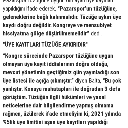
Pazarspor tüzüğüne uygun olmayan üye kayıtları
yapıldığını ifade ederek,
“Pazarspor’un tüzüğüne,
geleneklerine bağlı kalınmalıdır. Tüzüğe aykırı üye
kaydı doğru değildir. Kongreye ve mensubiyet
hissiyatına gölge düşürülmemelidir”
dedi.
"ÜYE KAYITLARI TÜZÜĞE AYKIRIDIR"
“Kongre sürecinde Pazarspor tüzüğüne uygun
olmayan üye kayıt iddialarının doğru olduğu,
mevcut yönetimin geçtiğimiz gün yayınladığı son
üye listesi ile açığa çıkmıştır.”
diyen Balta,
“Bu çok
yanlıştır. Konuyu muhatapları ile doğrudan 3 defa
görüştüm. Tüzüğün ilgili hükümleri ve yasal
neticelerine dair bilgilendirme yapmış olmama
rağmen, üzülerek ifade etmeliyim ki, 2021 yılında
%5lik üye limitini aşan üye kayıtları yapıldığı