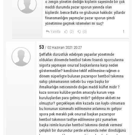
o zengin yönetim dediğin kişilerin sayesinde bir çok
maddi durumda pazar sporun yanında olan
kişilerdir. bence Balta ve grubunun hakkıdır. yıllardır
finansmanlığını yapmışlar pazar sporun şimdi
yönetimine geçmek istemeleri mi suç?
Yanıtla
(2)
(0)
53
/ 02 Haziran 2021 20:27
Şeffaflık dürüstlük edebiyatı yapanlar yönetimde
oldukları dönemde hentbol takımı lisanslı sporcularına
sigorta yapmayan onursal başkanlarına karşı neden
göstermediler? kendisine teklif edilmesine rağmen o
dönem süperligte bulunan pazarspor hentbol takımına
sahip çıkmamasının sebebi bu veya başka bir
ihmalkarlığın neticesinde doğan maddi külfet midir ?
kaza sonrası kulübe yardım amacıyla kurum veya
kuruluşlardan para gelmiş midir? geldiyse akıbeti ne
olmuştur? gerçekleşen elim kazada can kaybı olmaması
bu konunun sümenaltı edilmesine anlamına mı geliyor
spora pek meraklı pek onursal başkan pazarspor
hentbol takımının tasfiye edilmesine göz yumarken
başka isimle kurulan hentbol takımına destek vermesi
çelişkili bir durumdur perde arkasında neler döndüğünü