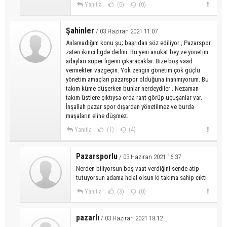
Yanıtla
(0)
(0)
Şahinler
/ 03 Haziran 2021 11:07
Anlamadığım konu şu; başrıdan söz ediliyor , Pazarspor
zaten ikinci ligde deilmi. Bu yeni avukat bey ve yönetim
adayları süper ligemi çıkaracaklar. Bize boş vaad
vermekten vazgeçin. Yok zengin gönetim çok güçlü
yönetim amaçları pazarspor olduğuna inanmıyorum. Bu
takım küme düşerken bunlar nerdeydiler . Nezaman
takım üstlere çıktıysa orda rant görüp uçuşanlar var.
İnşallah pazar spor dışardan yönetilmez ve burda
maşaların eline düşmez.
Yanıtla
(1)
(4)
Pazarsporlu
/ 03 Haziran 2021 16:37
Nerden biliyorsun boş vaat verdiğini sende atip
tutuyorsun adama helal olsun ki takıma sahip cıktı
Yanıtla
(3)
(0)
pazarlı
/ 03 Haziran 2021 18:12