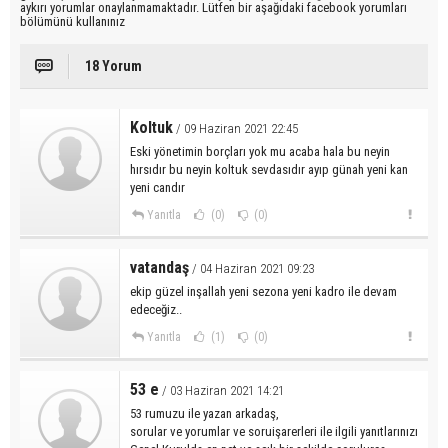
aykırı yorumlar onaylanmamaktadır. Lütfen bir aşağıdaki facebook yorumları
bölümünü kullanınız
18 Yorum
Koltuk
/ 09 Haziran 2021 22:45
Eski yönetimin borçları yok mu acaba hala bu neyin
hırsıdır bu neyin koltuk sevdasıdır ayıp günah yeni kan
yeni candır
Yanıtla
(0)
(0)
vatandaş
/ 04 Haziran 2021 09:23
ekip güzel inşallah yeni sezona yeni kadro ile devam
edeceğiz..
Yanıtla
(1)
(0)
53 e
/ 03 Haziran 2021 14:21
53 rumuzu ile yazan arkadaş,
sorular ve yorumlar ve soruişarerleri ile ilgili yanıtlarınızı