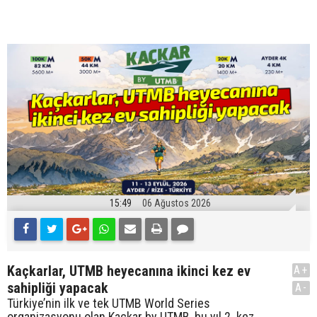
15:49
06 Ağustos 2026
Kaçkarlar, UTMB heyecanına ikinci kez ev
A+
sahipliği yapacak
A-
Türkiye’nin ilk ve tek UTMB World Series
organizasyonu olan Kaçkar by UTMB, bu yıl 2. kez