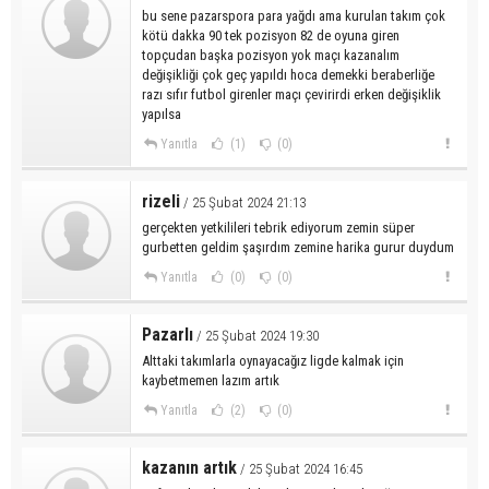
bu sene pazarspora para yağdı ama kurulan takım çok
kötü dakka 90 tek pozisyon 82 de oyuna giren
topçudan başka pozisyon yok maçı kazanalım
değişikliği çok geç yapıldı hoca demekki beraberliğe
razı sıfır futbol girenler maçı çevirirdi erken değişiklik
yapılsa
Yanıtla
(1)
(0)
rizeli
/ 25 Şubat 2024 21:13
gerçekten yetkilileri tebrik ediyorum zemin süper
gurbetten geldim şaşırdım zemine harika gurur duydum
Yanıtla
(0)
(0)
Pazarlı
/ 25 Şubat 2024 19:30
Alttaki takımlarla oynayacağız ligde kalmak için
kaybetmemen lazım artık
Yanıtla
(2)
(0)
kazanın artık
/ 25 Şubat 2024 16:45