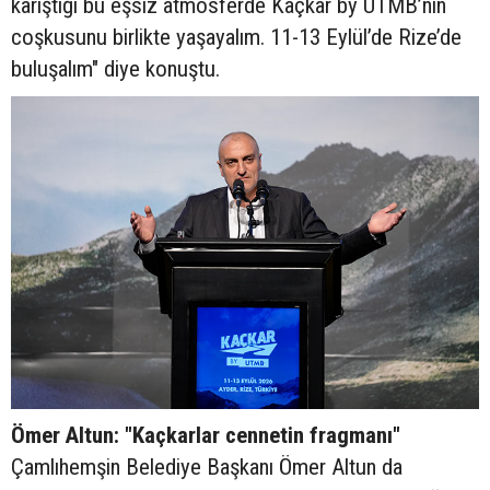
karıştığı bu eşsiz atmosferde Kaçkar by UTMB’nin
coşkusunu birlikte yaşayalım. 11-13 Eylül’de Rize’de
buluşalım" diye konuştu.
Ömer Altun: "Kaçkarlar cennetin fragmanı"
Çamlıhemşin Belediye Başkanı Ömer Altun da