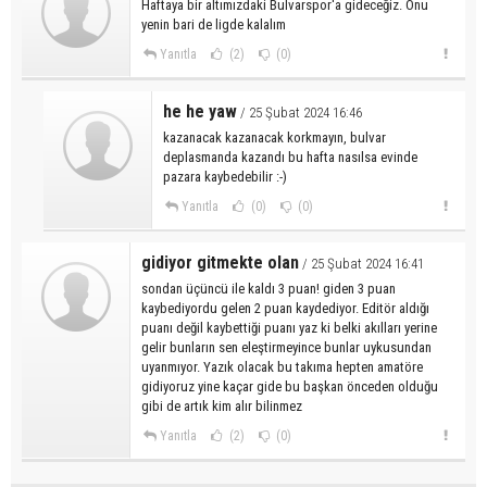
Haftaya bir altımızdaki Bulvarspor'a gideceğiz. Onu
yenin bari de ligde kalalım
Yanıtla
(2)
(0)
he he yaw
/ 25 Şubat 2024 16:46
kazanacak kazanacak korkmayın, bulvar
deplasmanda kazandı bu hafta nasılsa evinde
pazara kaybedebilir :-)
Yanıtla
(0)
(0)
gidiyor gitmekte olan
/ 25 Şubat 2024 16:41
sondan üçüncü ile kaldı 3 puan! giden 3 puan
kaybediyordu gelen 2 puan kaydediyor. Editör aldığı
puanı değil kaybettiği puanı yaz ki belki akılları yerine
gelir bunların sen eleştirmeyince bunlar uykusundan
uyanmıyor. Yazık olacak bu takıma hepten amatöre
gidiyoruz yine kaçar gide bu başkan önceden olduğu
gibi de artık kim alır bilinmez
Yanıtla
(2)
(0)