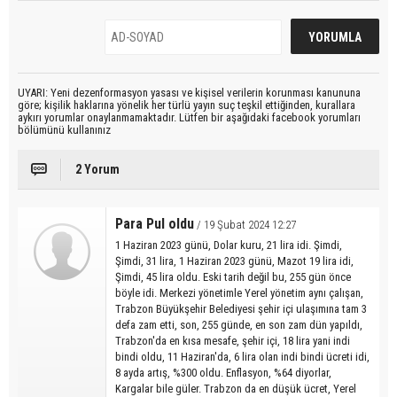
UYARI: Yeni dezenformasyon yasası ve kişisel verilerin korunması kanununa
göre; kişilik haklarına yönelik her türlü yayın suç teşkil ettiğinden, kurallara
aykırı yorumlar onaylanmamaktadır. Lütfen bir aşağıdaki facebook yorumları
bölümünü kullanınız
2 Yorum
Para Pul oldu
/ 19 Şubat 2024 12:27
1 Haziran 2023 günü, Dolar kuru, 21 lira idi. Şimdi,
Şimdi, 31 lira, 1 Haziran 2023 günü, Mazot 19 lira idi,
Şimdi, 45 lira oldu. Eski tarih değil bu, 255 gün önce
böyle idi. Merkezi yönetimle Yerel yönetim aynı çalışan,
Trabzon Büyükşehir Belediyesi şehir içi ulaşımına tam 3
defa zam etti, son, 255 günde, en son zam dün yapıldı,
Trabzon'da en kısa mesafe, şehir içi, 18 lira yani indi
bindi oldu, 11 Haziran'da, 6 lira olan indi bindi ücreti idi,
8 ayda artış, %300 oldu. Enflasyon, %64 diyorlar,
Kargalar bile güler. Trabzon da en düşük ücret, Yerel