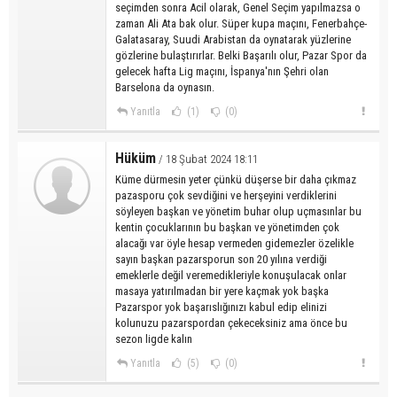
seçimden sonra Acil olarak, Genel Seçim yapılmazsa o
zaman Ali Ata bak olur. Süper kupa maçını, Fenerbahçe-
Galatasaray, Suudi Arabistan da oynatarak yüzlerine
gözlerine bulaştırırlar. Belki Başarılı olur, Pazar Spor da
gelecek hafta Lig maçını, İspanya'nın Şehri olan
Barselona da oynasın.
Yanıtla
(1)
(0)
Hüküm
/ 18 Şubat 2024 18:11
Küme dürmesin yeter çünkü düşerse bir daha çıkmaz
pazasporu çok sevdiğini ve herşeyini verdiklerini
söyleyen başkan ve yönetim buhar olup uçmasınlar bu
kentin çocuklarının bu başkan ve yönetimden çok
alacağı var öyle hesap vermeden gidemezler özelikle
sayın başkan pazarsporun son 20 yılına verdiği
emeklerle değil veremedikleriyle konuşulacak onlar
masaya yatırılmadan bir yere kaçmak yok başka
Pazarspor yok başarıslığınızı kabul edip elinizi
kolunuzu pazarspordan çekeceksiniz ama önce bu
sezon ligde kalın
Yanıtla
(5)
(0)