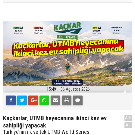
15:49
06 Ağustos 2026
Kaçkarlar, UTMB heyecanına ikinci kez ev
A+
sahipliği yapacak
A-
Türkiye’nin ilk ve tek UTMB World Series