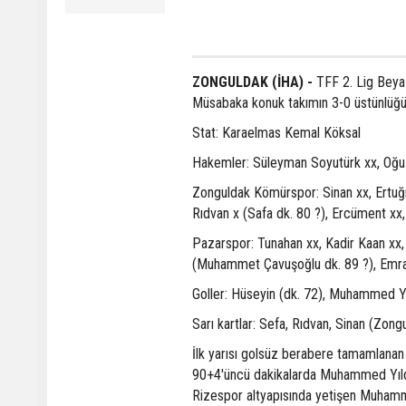
ZONGULDAK (İHA) -
TFF 2. Lig Beyaz
Müsabaka konuk takımın 3-0 üstünlüğü
Stat: Karaelmas Kemal Köksal
Hakemler: Süleyman Soyutürk xx, Oğuz
Zonguldak Kömürspor: Sinan xx, Ertuğr
Rıdvan x (Safa dk. 80 ?), Ercüment xx,
Pazarspor: Tunahan xx, Kadir Kaan xx
(Muhammet Çavuşoğlu dk. 89 ?), Emrah
Goller: Hüseyin (dk. 72), Muhammed Y
Sarı kartlar: Sefa, Rıdvan, Sinan (Zo
İlk yarısı golsüz berabere tamamlanan 
90+4'üncü dakikalarda Muhammed Yıldırı
Rizespor altyapısında yetişen Muhamme