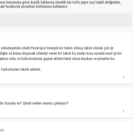
sı kanununa göre; kişilik haklarına yönelik her türlü yayın suç teşkil ettiğinden,
ıdaki facebook yorumları bölümünü kullanınız
arkadaşımda izledi.Pazarspor komple bir takım olmuş takım olarak çok iyi
diğim ve küme düşecek izlenimi veren bir takım bu kadar kısa sürede nasıl iyi bir
tkısı oldu ve futbolcularda gayret ettiler.Helal olsun.Baskan ve yönetim bu
 futbolcuları tebrik ederim.
nlar burada mı? Şimdi neden sesiniz çıkmıyor?
:44