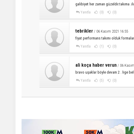
galibiyet her zaman güzeldir.takıma .i
Yanıtla
(0)
(0)
tebrikler
/ 06 Kasım 2021 16:55
fiyat performans takımı olduk formalar 
Yanıtla
(1)
(0)
ali koça haber verun
/ 06 Kasım
bravo uşaklar böyle devam 2 . lige be
Yanıtla
(5)
(0)