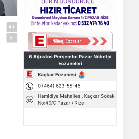
A+
A-