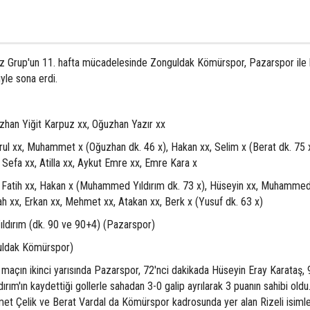
 Grup'un 11. hafta mücadelesinde Zonguldak Kömürspor, Pazarspor ile ka
yle sona erdi.
han Yiğit Karpuz xx, Oğuzhan Yazır xx
ul xx, Muhammet x (Oğuzhan dk. 46 x), Hakan xx, Selim x (Berat dk. 75 x
 Sefa xx, Atilla xx, Aykut Emre xx, Emre Kara x
, Fatih xx, Hakan x (Muhammed Yıldırım dk. 73 x), Hüseyin xx, Muhamme
 xx, Erkan xx, Mehmet xx, Atakan xx, Berk x (Yusuf dk. 63 x)
ıldırım (dk. 90 ve 90+4) (Pazarspor)
nguldak Kömürspor)
maçın ikinci yarısında Pazarspor, 72'nci dakikada Hüseyin Eray Karataş, 9
m'ın kaydettiği gollerle sahadan 3-0 galip ayrılarak 3 puanın sahibi oldu
t Çelik ve Berat Vardal da Kömürspor kadrosunda yer alan Rizeli isimle