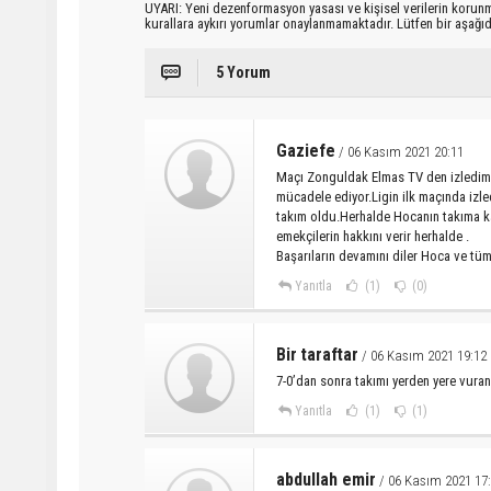
UYARI: Yeni dezenformasyon yasası ve kişisel verilerin korunma
kurallara aykırı yorumlar onaylanmamaktadır. Lütfen bir aşağ
5 Yorum
Gaziefe
/ 06 Kasım 2021 20:11
Maçı Zonguldak Elmas TV den izledim 
mücadele ediyor.Ligin ilk maçında izle
takım oldu.Herhalde Hocanın takıma ka
emekçilerin hakkını verir herhalde .
Başarıların devamını diler Hoca ve tüm
Yanıtla
(1)
(0)
Bir taraftar
/ 06 Kasım 2021 19:12
7-0’dan sonra takımı yerden yere vura
Yanıtla
(1)
(1)
abdullah emir
/ 06 Kasım 2021 17