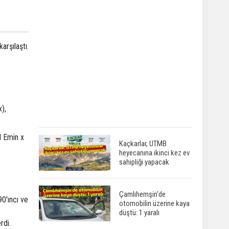
rşılaştı.
),
d Emin x
Kaçkarlar, UTMB
heyecanına ikinci kez ev
sahipliği yapacak
Çamlıhemşin'de
0'ıncı ve
otomobilin üzerine kaya
.
düştü: 1 yaralı
rdi.