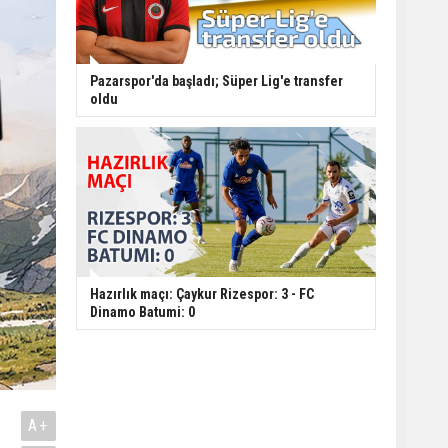
Pazarspor'da başladı; Süper Lig'e transfer
oldu
Hazırlık maçı: Çaykur Rizespor: 3 - FC
Dinamo Batumi: 0
A+