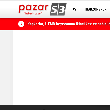
TRABZONSPOR
HOPASPOR
Çamlıhemşin'de otomobilin üzerine kaya düştü: 1 