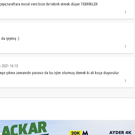
lçeye,taraftara moral verir.bize de tebrik etmek düşer TEBRİKLER
da iyiymiş :)
 2021 16:13
leşe çıkma zamanıdır parasız da bu işler olurmuş demek ki ali koça duyurulur