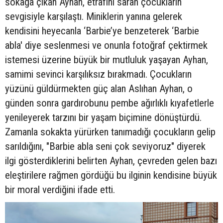
sokağa çıkan Ayhan, etrafını saran çocukların
sevgisiyle karşılaştı. Miniklerin yanına gelerek
kendisini heyecanla ‘Barbie’ye benzeterek ‘Barbie
abla' diye seslenmesi ve onunla fotoğraf çektirmek
istemesi üzerine büyük bir mutluluk yaşayan Ayhan,
samimi sevinci karşılıksız bırakmadı. Çocukların
yüzünü güldürmekten güç alan Aslıhan Ayhan, o
günden sonra gardırobunu pembe ağırlıklı kıyafetlerle
yenileyerek tarzını bir yaşam biçimine dönüştürdü.
Zamanla sokakta yürürken tanımadığı çocukların gelip
sarıldığını, "Barbie abla seni çok seviyoruz" diyerek
ilgi gösterdiklerini belirten Ayhan, çevreden gelen bazı
eleştirilere rağmen gördüğü bu ilginin kendisine büyük
bir moral verdiğini ifade etti.