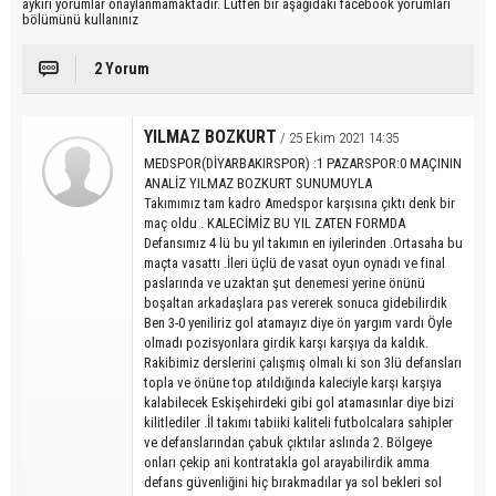
aykırı yorumlar onaylanmamaktadır. Lütfen bir aşağıdaki facebook yorumları
bölümünü kullanınız
2 Yorum
YILMAZ BOZKURT
/ 25 Ekim 2021 14:35
MEDSPOR(DİYARBAKIRSPOR) :1 PAZARSPOR:0 MAÇININ
ANALİZ YILMAZ BOZKURT SUNUMUYLA
Takımımız tam kadro Amedspor karşısına çıktı denk bir
maç oldu . KALECİMİZ BU YIL ZATEN FORMDA
Defansımız 4 lü bu yıl takımın en iyilerinden .Ortasaha bu
maçta vasattı .İleri üçlü de vasat oyun oynadı ve final
paslarında ve uzaktan şut denemesi yerine önünü
boşaltan arkadaşlara pas vererek sonuca gidebilirdik
Ben 3-0 yeniliriz gol atamayız diye ön yargım vardı Öyle
olmadı pozisyonlara girdik karşı karşıya da kaldık.
Rakibimiz derslerini çalışmış olmalı ki son 3lü defansları
topla ve önüne top atıldığında kaleciyle karşı karşıya
kalabilecek Eskişehirdeki gibi gol atamasınlar diye bizi
kilitlediler .İl takımı tabiiki kaliteli futbolcalara sahipler
ve defanslarından çabuk çıktılar aslında 2. Bölgeye
onları çekip ani kontratakla gol arayabilirdik amma
defans güvenliğini hiç bırakmadılar ya sol bekleri sol