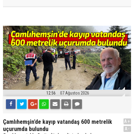
12:56
07 Ağustos 2026
Çamlıhemşin'de kayıp vatandaş 600 metrelik
A+
uçurumda bulundu
A-