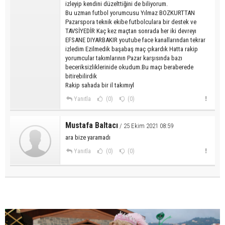
izleyip kendini düzelttiğini de biliyorum.
Bu uzman futbol yorumcusu Yılmaz BOZKURTTAN
Pazarspora teknik ekibe futbolculara bir destek ve
TAVSİYEDİR Kaç kez maçtan sonrada her iki devreyı
EFSANE DIYARBAKIR youtube face kanallarından tekrar
izledim Ezilmedik başabaş maç çıkardık Hatta rakip
yorumcular takımlarının Pazar karşısında bazı
beceriksizliklerinide okudum.Bu maçı beraberede
bitirebilirdik
Rakip sahada bir il takımıyl
Yanıtla
(0)
(0)
Mustafa Baltacı
/ 25 Ekim 2021 08:59
ara bize yaramadı
Yanıtla
(0)
(0)