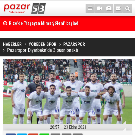
Rize’de ‘Yaşayan Miras Şöleni’ başladı
HABERLER
YÖREDEN SPOR
PAZARSPOR
Pazarspor Diyarbakır'da 3 puan bıraktı
20:57
23 Ekim 2021