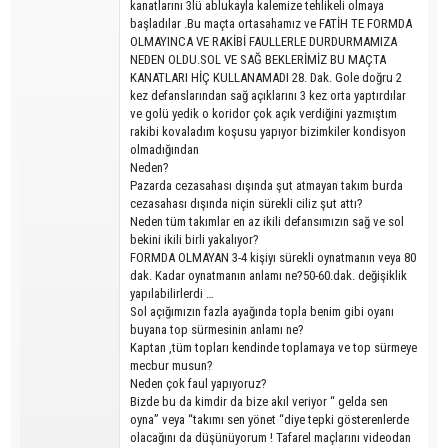
kanatlarını 3lü ablukayla kalemize tehlikeli olmaya
başladılar .Bu maçta ortasahamız ve FATİH TE FORMDA
OLMAYINCA VE RAKİBİ FAULLERLE DURDURMAMIZA
NEDEN OLDU.SOL VE SAĞ BEKLERİMİZ BU MAÇTA
KANATLARI HİÇ KULLANAMADI 28. Dak. Gole doğru 2
kez defanslarından sağ açıklarını 3 kez orta yaptırdılar
ve golü yedik o koridor çok açık verdiğini yazmıştım
rakibi kovaladım koşusu yapıyor bizimkiler kondisyon
olmadığından
Neden?
Pazarda cezasahası dışında şut atmayan takım burda
cezasahası dışında niçin sürekli ciliz şut attı?
Neden tüm takımlar en az ikili defansımızın sağ ve sol
bekini ikili birli yakalıyor?
FORMDA OLMAYAN 3-4 kişiyı sürekli oynatmanın veya 80
dak. Kadar oynatmanın anlamı ne?50-60.dak. değişiklik
yapılabilirlerdi …
Sol açığımızın fazla ayağında topla benim gibi oyanı
buyana top sürmesinin anlamı ne?
Kaptan ,tüm topları kendinde toplamaya ve top sürmeye
mecbur musun?
Neden çok faul yapıyoruz?
Bizde bu da kimdir da bize akıl veriyor “ gelda sen
oyna” veya “takımı sen yönet “diye tepki gösterenlerde
olacağını da düşünüyorum ! Tafarel maçlarını videodan