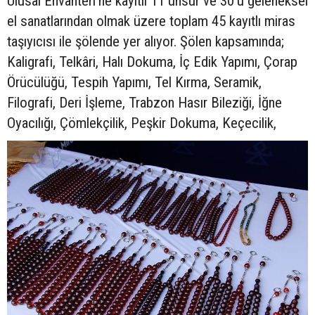
Ulusal Envanteri’ne kayıtlı 11 unsur ve 30’u geleneksel
el sanatlarından olmak üzere toplam 45 kayıtlı miras
taşıyıcısı ile şölende yer alıyor. Şölen kapsamında;
Kaligrafi, Telkâri, Halı Dokuma, İç Edik Yapımı, Çorap
Örücülüğü, Tespih Yapımı, Tel Kırma, Seramik,
Filografi, Deri İşleme, Trabzon Hasır Bileziği, İğne
Oyacılığı, Çömlekçilik, Peşkir Dokuma, Keçecilik,