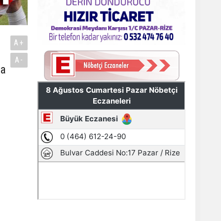
A+
A-
da