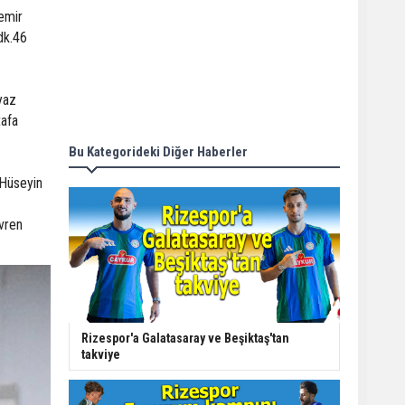
emir
dk.46
yaz
tafa
Bu Kategorideki Diğer Haberler
 Hüseyin
vren
Rizespor'a Galatasaray ve Beşiktaş'tan
takviye