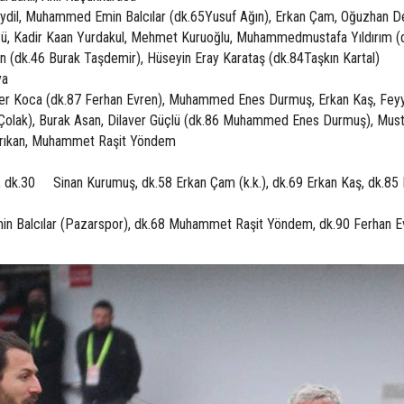
dil, Muhammed Emin Balcılar (dk.65Yusuf Ağın), Erkan Çam, Oğuzhan D
ü, Kadir Kaan Yurdakul, Mehmet Kuruoğlu, Muhammedmustafa Yıldırım (
n (dk.46 Burak Taşdemir), Hüseyin Eray Karataş (dk.84Taşkın Kartal)
ya
r Koca (dk.87 Ferhan Evren), Muhammed Enes Durmuş, Erkan Kaş, Fey
 Çolak), Burak Asan, Dilaver Güçlü (dk.86 Muhammed Enes Durmuş), Mus
Arıkan, Muhammet Raşit Yöndem
), dk.30 Sinan Kurumuş, dk.58 Erkan Çam (k.k.), dk.69 Erkan Kaş, dk.85
Balcılar (Pazarspor), dk.68 Muhammet Raşit Yöndem, dk.90 Ferhan E