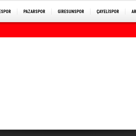
ESPOR
PAZARSPOR
GİRESUNSPOR
ÇAYELİSPOR
A
rumda bulundu