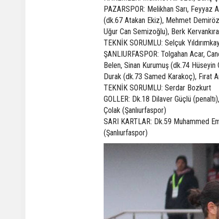
PAZARSPOR: Melikhan Sarı, Feyyaz Ay
(dk.67 Atakan Ekiz), Mehmet Demiröz
Uğur Can Semizoğlu), Berk Kervankıra
TEKNİK SORUMLU: Selçuk Yıldırımka
ŞANLIURFASPOR: Tolgahan Acar, Cane
Belen, Sinan Kurumuş (dk.74 Hüseyin
Durak (dk.73 Samed Karakoç), Fırat 
TEKNİK SORUMLU: Serdar Bozkurt
GOLLER: Dk.18 Dilaver Güçlü (penaltı
Çolak (Şanlıurfaspor)
SARI KARTLAR: Dk.59 Muhammed Emin 
(Şanlıurfaspor)