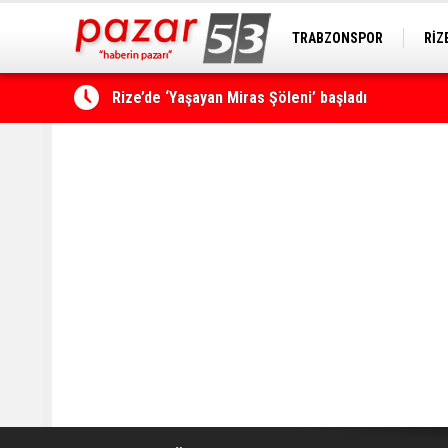
TRABZONSPOR
RİZ
HOPASPOR
Çamlıhemşin'de kayıp vatandaş 600 metrelik uçu