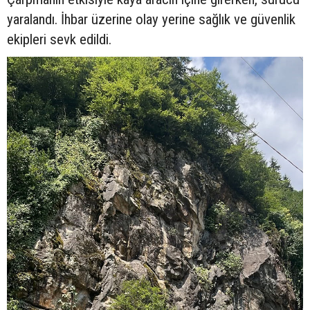
yaralandı. İhbar üzerine olay yerine sağlık ve güvenlik
ekipleri sevk edildi.