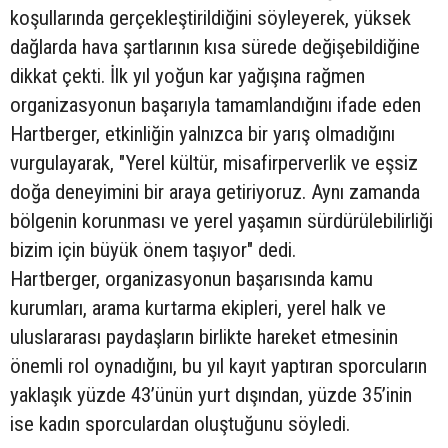
koşullarında gerçekleştirildiğini söyleyerek, yüksek
dağlarda hava şartlarının kısa sürede değişebildiğine
dikkat çekti. İlk yıl yoğun kar yağışına rağmen
organizasyonun başarıyla tamamlandığını ifade eden
Hartberger, etkinliğin yalnızca bir yarış olmadığını
vurgulayarak, "Yerel kültür, misafirperverlik ve eşsiz
doğa deneyimini bir araya getiriyoruz. Aynı zamanda
bölgenin korunması ve yerel yaşamın sürdürülebilirliği
bizim için büyük önem taşıyor" dedi.
Hartberger, organizasyonun başarısında kamu
kurumları, arama kurtarma ekipleri, yerel halk ve
uluslararası paydaşların birlikte hareket etmesinin
önemli rol oynadığını, bu yıl kayıt yaptıran sporcuların
yaklaşık yüzde 43’ünün yurt dışından, yüzde 35’inin
ise kadın sporculardan oluştuğunu söyledi.