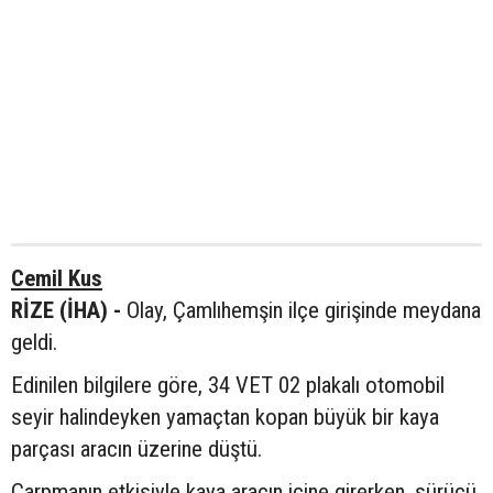
Cemil Kus
RİZE (İHA) -
Olay, Çamlıhemşin ilçe girişinde meydana
geldi.
Edinilen bilgilere göre, 34 VET 02 plakalı otomobil
seyir halindeyken yamaçtan kopan büyük bir kaya
parçası aracın üzerine düştü.
Çarpmanın etkisiyle kaya aracın içine girerken, sürücü