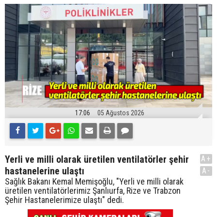
17:06
05 Ağustos 2026
Yerli ve milli olarak üretilen ventilatörler şehir
A+
hastanelerine ulaştı
A-
Sağlık Bakanı Kemal Memişoğlu, "Yerli ve milli olarak
üretilen ventilatörlerimiz Şanlıurfa, Rize ve Trabzon
Şehir Hastanelerimize ulaştı" dedi.