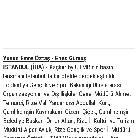
Yunus Emre Öztaş - Enes Gümüş
İSTANBUL (İHA) -
Kaçkar by UTMB’nin basın
lansmanı İstanbul'da bir otelde gerçekleştirildi.
Toplantıya Gençlik ve Spor Bakanlığı Uluslararası
Organizasyonlar ve Dış İlişkiler Genel Müdürü Ahmet
Temurci, Rize Vali Yardımcısı Abdullah Kurt,
Çamlıhemşin Kaymakamı Gizem Çiçek, Çamlıhemşin
Belediye Başkanı Ömer Altun, Rize İl Kültür ve Turizm
Müdürü Alper Avluk, Rize Gençlik ve Spor İl Müdürü