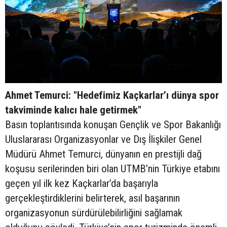
Ahmet Temurci: "Hedefimiz Kaçkarlar’ı dünya spor
takviminde kalıcı hale getirmek"
Basın toplantısında konuşan Gençlik ve Spor Bakanlığı
Uluslararası Organizasyonlar ve Dış İlişkiler Genel
Müdürü Ahmet Temurci, dünyanın en prestijli dağ
koşusu serilerinden biri olan UTMB’nin Türkiye etabını
geçen yıl ilk kez Kaçkarlar’da başarıyla
gerçekleştirdiklerini belirterek, asıl başarının
organizasyonun sürdürülebilirliğini sağlamak