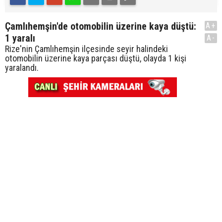
Çamlıhemşin'de otomobilin üzerine kaya düştü:
A+
1 yaralı
A-
Rize'nin Çamlıhemşin ilçesinde seyir halindeki
otomobilin üzerine kaya parçası düştü, olayda 1 kişi
yaralandı.