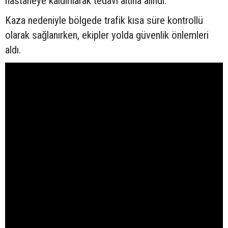
hastaneye kaldırılarak tedavi altına alındı.
Kaza nedeniyle bölgede trafik kısa süre kontrollü
olarak sağlanırken, ekipler yolda güvenlik önlemleri
aldı.