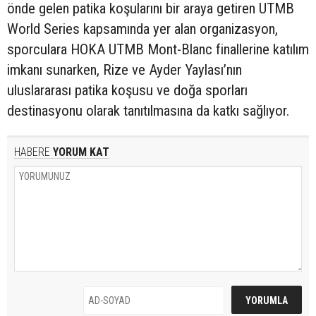
önde gelen patika koşularını bir araya getiren UTMB
World Series kapsamında yer alan organizasyon,
sporculara HOKA UTMB Mont-Blanc finallerine katılım
imkanı sunarken, Rize ve Ayder Yaylası’nın
uluslararası patika koşusu ve doğa sporları
destinasyonu olarak tanıtılmasına da katkı sağlıyor.
HABERE
YORUM KAT