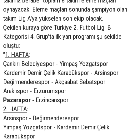
takımla beraber toplam 8 takım eleme maçları
oynayacak. Eleme maçları sonunda şampiyon olan
takım Lig A'ya yükselen son ekip olacak.
Çekilen kuraya göre Türkiye 2. Futbol Ligi B
Kategorisi 4. Grup'ta ilk yarı programı şu şekilde
oluştu:
"
1. HAFTA
:
Çankırı Belediyespor - Yimpaş Yozgatspor
Kardemir Demir Çelik Karabükspor - Arsinspor
Değirmenderespor - Akçaabat Sebatspor
Araklıspor - Erzurumspor
Pazarspor
- Erzincanspor
2. HAFTA
:
Arsinspor - Değirmenderespor
Yimpaş Yozgatspor - Kardemir Demir Çelik
Karabükspor