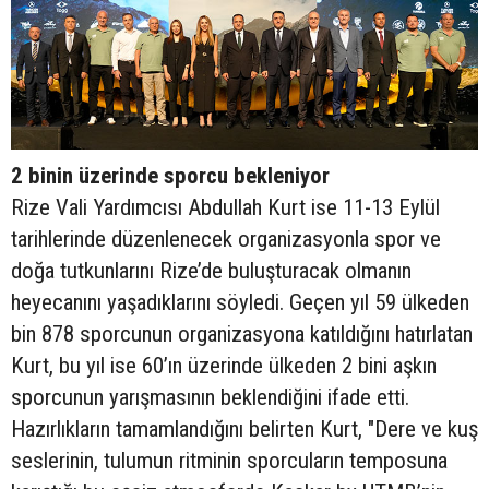
2 binin üzerinde sporcu bekleniyor
Rize Vali Yardımcısı Abdullah Kurt ise 11-13 Eylül
tarihlerinde düzenlenecek organizasyonla spor ve
doğa tutkunlarını Rize’de buluşturacak olmanın
heyecanını yaşadıklarını söyledi. Geçen yıl 59 ülkeden
bin 878 sporcunun organizasyona katıldığını hatırlatan
Kurt, bu yıl ise 60’ın üzerinde ülkeden 2 bini aşkın
sporcunun yarışmasının beklendiğini ifade etti.
Hazırlıkların tamamlandığını belirten Kurt, "Dere ve kuş
seslerinin, tulumun ritminin sporcuların temposuna