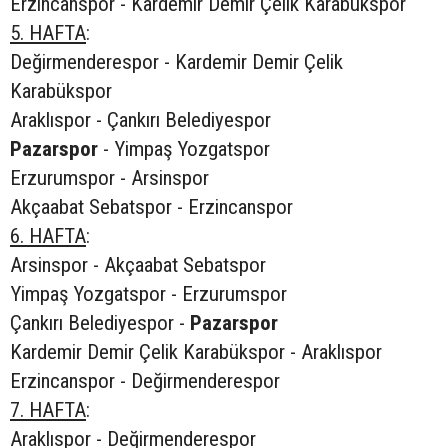
Erzincanspor - Kardemir Demir Çelik Karabükspor
5. HAFTA
:
Değirmenderespor - Kardemir Demir Çelik
Karabükspor
Araklıspor - Çankırı Belediyespor
Pazarspor
- Yimpaş Yozgatspor
Erzurumspor - Arsinspor
Akçaabat Sebatspor - Erzincanspor
6. HAFTA
:
Arsinspor - Akçaabat Sebatspor
Yimpaş Yozgatspor - Erzurumspor
Çankırı Belediyespor -
Pazarspor
Kardemir Demir Çelik Karabükspor - Araklıspor
Erzincanspor - Değirmenderespor
7. HAFTA
:
Araklıspor - Değirmenderespor