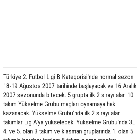
Türkiye 2. Futbol Ligi B Kategorisi'nde normal sezon
18-19 Ağustos 2007 tarihinde başlayacak ve 16 Aralık
2007 sezonunda bitecek. 5 grupta ilk 2 sırayı alan 10
takım Yükselme Grubu maçları oynamaya hak
kazanacak. Yükselme Grubu'nda ilk 2 sırayı alan
takımlar Lig A'ya yükselecek. Yükselme Grubu'nda 3.,
4. ve 5. olan 3 takım ve klasman gruplarında 1. olan 5