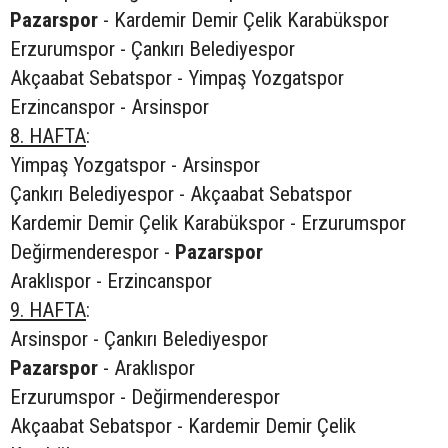
Pazarspor
- Kardemir Demir Çelik Karabükspor
Erzurumspor - Çankırı Belediyespor
Akçaabat Sebatspor - Yimpaş Yozgatspor
Erzincanspor - Arsinspor
8. HAFTA
:
Yimpaş Yozgatspor - Arsinspor
Çankırı Belediyespor - Akçaabat Sebatspor
Kardemir Demir Çelik Karabükspor - Erzurumspor
Değirmenderespor -
Pazarspor
Araklıspor - Erzincanspor
9. HAFTA
:
Arsinspor - Çankırı Belediyespor
Pazarspor
- Araklıspor
Erzurumspor - Değirmenderespor
Akçaabat Sebatspor - Kardemir Demir Çelik