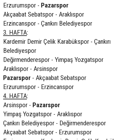
Erzurumspor -
Pazarspor
Akçaabat Sebatspor - Araklıspor
Erzincanspor - Çankırı Belediyespor
3. HAFTA
:
Kardemir Demir Çelik Karabükspor - Çankırı
Belediyespor
Değirmenderespor - Yimpaş Yozgatspor
Araklıspor - Arsinspor
Pazarspor
- Akçaabat Sebatspor
Erzurumspor - Erzincanspor
4. HAFTA
:
Arsinspor -
Pazarspor
Yimpaş Yozgatspor - Araklıspor
Çankırı Belediyespor - Değirmenderespor
Akçaabat Sebatspor - Erzurumspor