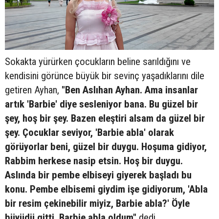
Sokakta yürürken çocukların beline sarıldığını ve
kendisini görünce büyük bir sevinç yaşadıklarını dile
getiren Ayhan,
"Ben Aslıhan Ayhan. Ama insanlar
artık 'Barbie' diye sesleniyor bana. Bu güzel bir
şey, hoş bir şey. Bazen eleştiri alsam da güzel bir
şey. Çocuklar seviyor, 'Barbie abla' olarak
görüyorlar beni, güzel bir duygu. Hoşuma gidiyor,
Rabbim herkese nasip etsin. Hoş bir duygu.
Aslında bir pembe elbiseyi giyerek başladı bu
konu. Pembe elbisemi giydim işe gidiyorum, 'Abla
bir resim çekinebilir miyiz, Barbie abla?' Öyle
büyüdü gitti, Barbie abla oldum"
dedi.