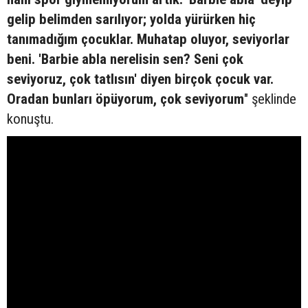
gelip belimden sarılıyor; yolda yürürken hiç
tanımadığım çocuklar. Muhatap oluyor, seviyorlar
beni. 'Barbie abla nerelisin sen? Seni çok
seviyoruz, çok tatlısın' diyen birçok çocuk var.
Oradan bunları öpüyorum, çok seviyorum
" şeklinde
konuştu.