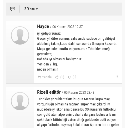
3 Yorum
Hayde
/ 06 Kasım 2023 12:37
iyi gidiyorsunuz,
Geçen yıl dibe vurmuş,sahasında sadece bir galibiyet
alabilmiş takım,kupa dahil sahasında 5.maçını kazandı.
Maça gelenleri mutlu ediyorsunuz.Tebrikler emeği
geçenlere,
Dahada iyi olmasını bekliyoruz.
Yeniden 2. lig,
neden olmasın
Yanıtla
(0)
(0)
Rizeli editör
/ 05 Kasım 2023 23:43
Tebrikler çocuklar takım bugün Manisa kupa maçı
yorgunluğu olmasına rağmen süper maç çıkardı iyi
mücadele iyi skor ama bence bu 30 numaralı futbolcu
son golü atan alperenin daha fazla şans bulması lazım
çok teknik bitiriciliği zaten attığı goldende belli ediyor
altyapı futbolcusuymuş helal olsun Alperen. birde gelen