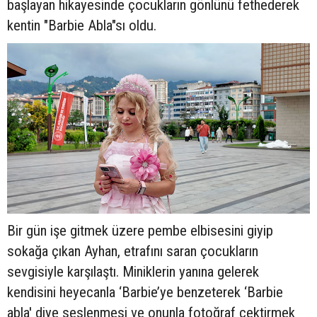
başlayan hikayesinde çocukların gönlünü fethederek
kentin "Barbie Abla"sı oldu.
Bir gün işe gitmek üzere pembe elbisesini giyip
sokağa çıkan Ayhan, etrafını saran çocukların
sevgisiyle karşılaştı. Miniklerin yanına gelerek
kendisini heyecanla ‘Barbie’ye benzeterek ‘Barbie
abla' diye seslenmesi ve onunla fotoğraf çektirmek