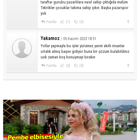
taraftar gurubu pazarlılara nasıl sahip çıktığıda malüm
Tebrikler çocuklar takıma sahip çıkın. Başka pazarspor
yok
Yanıtla
(1)
(0)
Yakamoz
/ 05 Kasım 2023 18:51
Yollar yapmayla bu işler yürümez yarım akıllı insanlar
ortalık almış başını gidiyor buna bir çözüm bulabildiniz
uok zaman boş konuşmayı birakin
Yanıtla
(0)
(0)