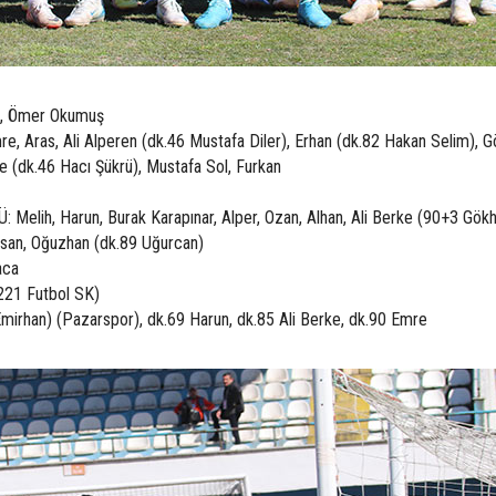
k, Ömer Okumuş
, Aras, Ali Alperen (dk.46 Mustafa Diler), Erhan (dk.82 Hakan Selim), G
(dk.46 Hacı Şükrü), Mustafa Sol, Furkan
ih, Harun, Burak Karapınar, Alper, Ozan, Alhan, Ali Berke (90+3 Gökh
Hasan, Oğuzhan (dk.89 Uğurcan)
aca
221 Futbol SK)
irhan) (Pazarspor), dk.69 Harun, dk.85 Ali Berke, dk.90 Emre