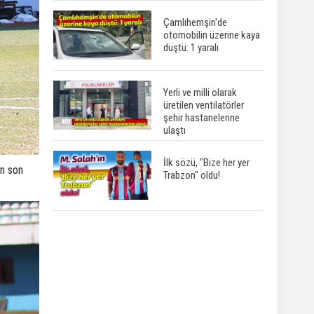
Çamlıhemşin'de
otomobilin üzerine kaya
düştü: 1 yaralı
Yerli ve milli olarak
üretilen ventilatörler
şehir hastanelerine
ulaştı
İlk sözü, "Bize her yer
ın son
Trabzon" oldu!