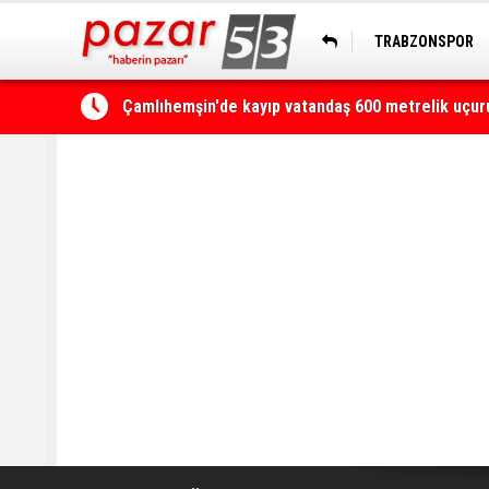
TRABZONSPOR
HOPASPOR
Kaçkarlar, UTMB heyecanına ikinci kez ev sahipli