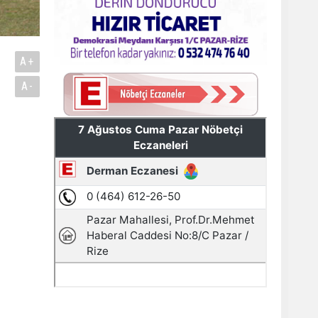
A+
A-