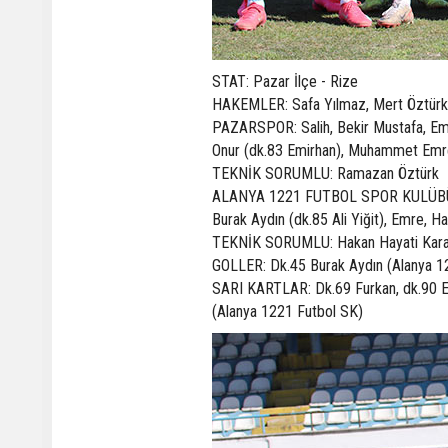
STAT: Pazar İlçe - Rize
HAKEMLER: Safa Yılmaz, Mert Öztür
PAZARSPOR: Salih, Bekir Mustafa, Emre
Onur (dk.83 Emirhan), Muhammet Emre 
TEKNİK SORUMLU: Ramazan Öztürk
ALANYA 1221 FUTBOL SPOR KULÜBÜ: Mel
Burak Aydın (dk.85 Ali Yiğit), Emre, 
TEKNİK SORUMLU: Hakan Hayati Kar
GOLLER: Dk.45 Burak Aydın (Alanya 1
SARI KARTLAR: Dk.69 Furkan, dk.90 Em
(Alanya 1221 Futbol SK)