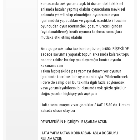
konusunda pek yoruma açık bi durum deil taktiksel
anlamda hatalar yapmış olabilir oyuncuların mevkisel
anlamda yeterli olup olmadığına oyuncunun oyun
içerisindeki yapacakları ve yapmak istedikleri hocanın
oyuncudan oyun içerisindeki çözüm üreticiliğinden
faydalanabileceği kısıtlı oyuncu kadrosu sonuçlara
mutlaka etki etmiş olabilir
Ama şugerçek saha içerisinde gözle görülür BİŞEKİLDE
sadece savunma yaparak topun arkasında kalarak topu
sadece rakibe bırakıp yakalayacağın kontra oyunla
kazanamazsın
Takım hiçbişekilde pas yapmayı denemiyor oyunun
içerisinde tecrübeli bir oyuncu sıfatıyla. Yönlendirecek
lidere de sahip deil bu takımla ilgili fazla söylenecek
veya yorumlayabilecek bi durumda yok gözle görülür
doğru yapılan hiçbişey yok açıkçası
Hafta sonu maçımız var çocuklar SAAT 15:30 da. Herkes
sahada olsun olay bu
DENEMEDİĞİN HİÇBİŞEYİ BAŞARAMAZSIN
HATA YAPMAKTAN KORKARSAN ASLA DOĞRUYU
BULAMAZSIN