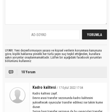
UYARI: Yeni dezenformasyon yasası ve kişisel verilerin korunması kanununa
göre; kişilik haklarına yönelik her türlü yayın suç teşkil ettiğinden, kurallara
aykırı yorumlar onaylanmamaktadır. Lütfen bir aşağıdaki facebook yorumları
bölümünü kullanınız
10 Yorum
Kadro kalitesi
/ 17 Eylül 2022 17:04
Kadro kalitesi zayif.
Devre arasi transfer sezonunda kadro kalitesini
yukseltecek oyuncular transfer edilmez ise takim kume
duser.
Sezon basi transfer sezonun da bu oyunculari transfer