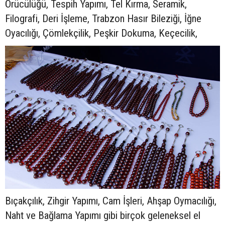
Örücülüğü, Tespih Yapımı, Tel Kırma, Seramik,
Filografi, Deri İşleme, Trabzon Hasır Bileziği, İğne
Oyacılığı, Çömlekçilik, Peşkir Dokuma, Keçecilik,
Bıçakçılık, Zihgir Yapımı, Cam İşleri, Ahşap Oymacılığı,
Naht ve Bağlama Yapımı gibi birçok geleneksel el