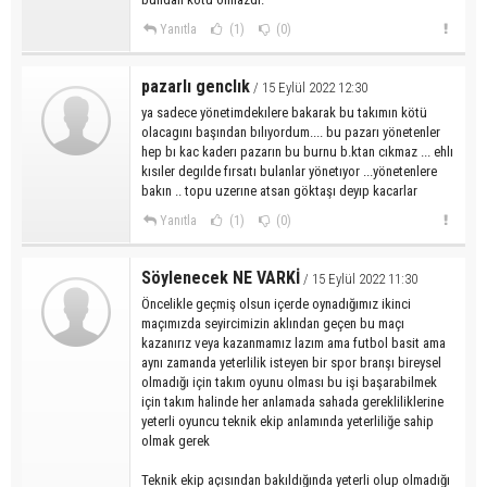
Yanıtla
(1)
(0)
pazarlı genclık
/ 15 Eylül 2022 12:30
ya sadece yönetimdekılere bakarak bu takımın kötü
olacagını başından bılıyordum.... bu pazarı yönetenler
hep bı kac kaderı pazarın bu burnu b.ktan cıkmaz ... ehlı
kısıler degılde fırsatı bulanlar yönetıyor ...yönetenlere
bakın .. topu uzerıne atsan göktaşı deyıp kacarlar
Yanıtla
(1)
(0)
Söylenecek NE VARKİ
/ 15 Eylül 2022 11:30
Öncelikle geçmiş olsun içerde oynadığımız ikinci
maçımızda seyircimizin aklından geçen bu maçı
kazanırız veya kazanmamız lazım ama futbol basit ama
aynı zamanda yeterlilik isteyen bir spor branşı bireysel
olmadığı için takım oyunu olması bu işi başarabilmek
için takım halinde her anlamada sahada gerekliliklerine
yeterli oyuncu teknik ekip anlamında yeterliliğe sahip
olmak gerek
Teknik ekip açısından bakıldığında yeterli olup olmadığı