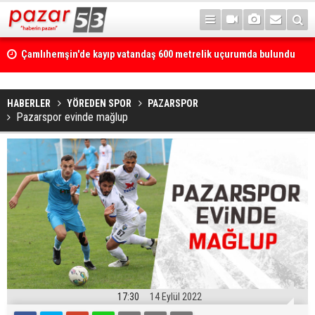
Çamlıhemşin'de kayıp vatandaş 600 metrelik uçurumda bulundu
HABERLER
YÖREDEN SPOR
PAZARSPOR
Pazarspor evinde mağlup
17:30
14 Eylül 2022