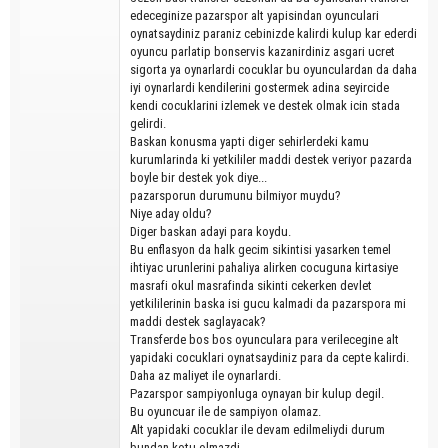
edeceginize pazarspor alt yapisindan oyunculari
oynatsaydiniz paraniz cebinizde kalirdi kulup kar ederdi
oyuncu parlatip bonservis kazanirdiniz asgari ucret
sigorta ya oynarlardi cocuklar bu oyunculardan da daha
iyi oynarlardi kendilerini gostermek adina seyircide
kendi cocuklarini izlemek ve destek olmak icin stada
gelirdi.
Baskan konusma yapti diger sehirlerdeki kamu
kurumlarinda ki yetkililer maddi destek veriyor pazarda
boyle bir destek yok diye...
pazarsporun durumunu bilmiyor muydu?
Niye aday oldu?
Diger baskan adayi para koydu.
Bu enflasyon da halk gecim sikintisi yasarken temel
ihtiyac urunlerini pahaliya alirken cocuguna kirtasiye
masrafi okul masrafinda sikinti cekerken devlet
yetkililerinin baska isi gucu kalmadi da pazarspora mi
maddi destek saglayacak?
Transferde bos bos oyunculara para verilecegine alt
yapidaki cocuklari oynatsaydiniz para da cepte kalirdi.
Daha az maliyet ile oynarlardi.
Pazarspor sampiyonluga oynayan bir kulup degil.
Bu oyuncuar ile de sampiyon olamaz.
Alt yapidaki cocuklar ile devam edilmeliydi durum
bundan kotu olmazdi.