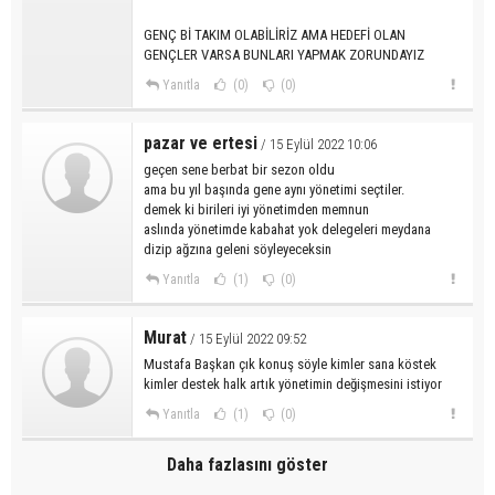
GENÇ Bİ TAKIM OLABİLİRİZ AMA HEDEFİ OLAN
GENÇLER VARSA BUNLARI YAPMAK ZORUNDAYIZ
Yanıtla
(0)
(0)
pazar ve ertesi
/ 15 Eylül 2022 10:06
geçen sene berbat bir sezon oldu
ama bu yıl başında gene aynı yönetimi seçtiler.
demek ki birileri iyi yönetimden memnun
aslında yönetimde kabahat yok delegeleri meydana
dizip ağzına geleni söyleyeceksin
Yanıtla
(1)
(0)
Murat
/ 15 Eylül 2022 09:52
Mustafa Başkan çık konuş söyle kimler sana köstek
kimler destek halk artık yönetimin değişmesini istiyor
Yanıtla
(1)
(0)
Daha fazlasını göster