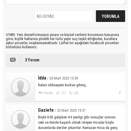
UYARI: Yeni dezenformasyon yasası ve kişisel verilerin korunması kanununa
göre; kişilik haklarına yönelik her türlü yayın suç teşkil ettiğinden, kurallara
aykırı yorumlar onaylanmamaktadır. Lütfen bir aşağıdaki facebook yorumları
bölümünü kullanınız
3 Yorum
İdda
/ 03 Mart 2025 15:39
Kaleci iddiaayamı kurban gitmiş,
Yanıtla
(1)
(0)
Gaziefe
/ 02 Mart 2025 19:37
Böyle 0-02 galipken 4-3 yenilgi gibi sonuçlar sonrası
zeki ve ileride başarılı olmak isteyen Hocalar böyle
durumlarda dersler çıkarırlar. Ramazan Hoca da genç