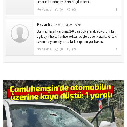
umarım bundan iyi dersler çıkaracak
Yanıtla
(0)
(0)
Pazarlı
/ 02 Mart 2025 16:58
Bu maçı nasıl verdiniz 2-0 dan çok merak ediyorum bı
açıklayın hele. Tarihte yoktur böyle beceriksizlik. Alttaki
takım da yenemiyor da fark kapanmıyor bakma
Yanıtla
(0)
(2)