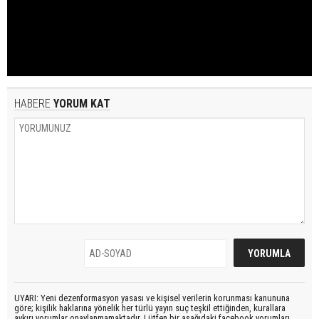
HABERE
YORUM KAT
UYARI: Yeni dezenformasyon yasası ve kişisel verilerin korunması kanununa
göre; kişilik haklarına yönelik her türlü yayın suç teşkil ettiğinden, kurallara
aykırı yorumlar onaylanmamaktadır. Lütfen bir aşağıdaki facebook yorumları