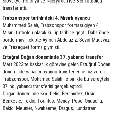
Slovakya, Polonya ve Nijerya’dan ise 8’er futbolcu
transfer etti.
Trabzonspor tarihindeki 4. Mısırlı oyuncu
Muhammed Salah, Trabzonspor forması giyen 4.
Mısırlı futbolcu olarak kulüp tarihine geçti. Daha önce
bordo-mavili ekipte Ayman Abdülaziz, Seyid Muavvaz
ve Trezeguet forma giymişti.
Ertuğrul Doğan döneminde 37. yabancı transfer
Mart 2023’te başkanlık görevine gelen Ertuğrul Doğan
döneminde yabancı oyuncu transferlerine hız veren
Trabzonspor, Mohamed Salah ile birlikte bu süreçteki
37’inci yabancı transferini gerçekleştirdi.
Doğan döneminde Kourbelis, Fernandez, Orsic,
Benkovic, Teklic, Fountas, Mendy, Pepe, Onuachu,
Bakic, Meunier, Nwakaeme, Draguş, Lundstram,