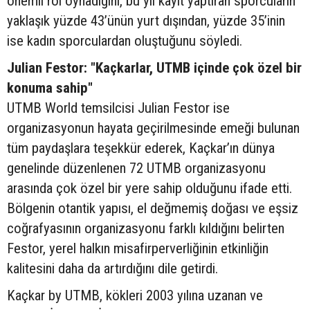
önemli rol oynadığını, bu yıl kayıt yaptıran sporcuların
yaklaşık yüzde 43’ünün yurt dışından, yüzde 35’inin
ise kadın sporculardan oluştuğunu söyledi.
Julian Festor: "Kaçkarlar, UTMB içinde çok özel bir
konuma sahip"
UTMB World temsilcisi Julian Festor ise
organizasyonun hayata geçirilmesinde emeği bulunan
tüm paydaşlara teşekkür ederek, Kaçkar’ın dünya
genelinde düzenlenen 72 UTMB organizasyonu
arasında çok özel bir yere sahip olduğunu ifade etti.
Bölgenin otantik yapısı, el değmemiş doğası ve eşsiz
coğrafyasının organizasyonu farklı kıldığını belirten
Festor, yerel halkın misafirperverliğinin etkinliğin
kalitesini daha da artırdığını dile getirdi.
Kaçkar by UTMB, kökleri 2003 yılına uzanan ve