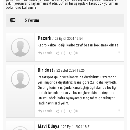
aykırı yorumlar onaylanmamaktadır. Lütfen bir aşağıdaki facebook yorumları
bölümünü kullanınız
5 Yorum
Pazarlı
/ 22 Eylül 2024 19:54
Kadro kaliteli değil kadro zayıf basari beklemek olmaz
Yanıtla
(0)
(0)
Bir dost
/ 22 Eylül 2024 19:26
Pazarspor galibiyete hasret de diyebiliriz. Pazarspor
yenilmiyor da diyebiliriz. Bana göre 2.si daha kıymetli.
Ön bilgilerimiz ışığında karşılaştığı üç takımda bu ligin
iddialı takımlarından ve bu maçların ikiside dışarıda.
Önümüzdeki hafta oynayacağı maç rahat gözüküyor.
Hadi hayırlısı diyelim.
Yanıtla
(0)
(0)
Mavi Dünya
/ 22 Eylül 2024 18:51