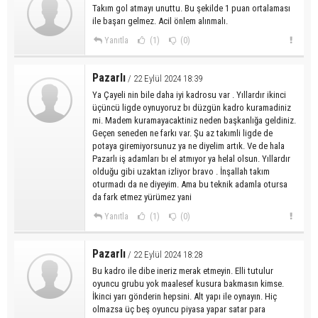
Takım gol atmayı unuttu. Bu şekilde 1 puan ortalaması
ile başarı gelmez. Acil önlem alınmalı.
Yanıtla
(1)
(0)
Pazarlı
/ 22 Eylül 2024 18:39
Ya Çayeli nin bile daha iyi kadrosu var . Yıllardır ikinci
üçüncü ligde oynuyoruz bı düzgün kadro kuramadiniz
mi. Madem kuramayacaktiniz neden başkanlığa geldiniz.
Geçen seneden ne farkı var. Şu az takımli ligde de
potaya giremiyorsunuz ya ne diyelim artık. Ve de hala
Pazarlı iş adamları bı el atmıyor ya helal olsun. Yıllardır
olduğu gibi uzaktan izliyor bravo . İnşallah takım
oturmadı da ne diyeyim. Ama bu teknik adamla otursa
da fark etmez yürümez yani
Yanıtla
(1)
(0)
Pazarlı
/ 22 Eylül 2024 18:28
Bu kadro ile dibe ineriz merak etmeyin. Elli tutulur
oyuncu grubu yok maalesef kusura bakmasın kimse.
İkinci yarı gönderin hepsini. Alt yapı ile oynayın. Hiç
olmazsa üç beş oyuncu piyasa yapar satar para