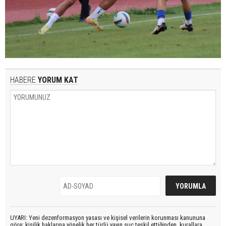
HABERE
YORUM KAT
UYARI: Yeni dezenformasyon yasası ve kişisel verilerin korunması kanununa
göre; kişilik haklarına yönelik her türlü yayın suç teşkil ettiğinden, kurallara