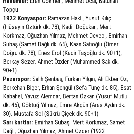
Hakemler:
Eren Gökmen, Mehmet Öcal, Batuhan
Topçu
1922 Konyaspor:
Ramazan Haklı, Yusuf Kılıç
(Hüseyin Öztürk dk. 78), Kadir Doğukan, Mert
Korkmaz, Oğuzhan Yılmaz, Mehmet Deveci, Emirhan
Subaş (Samet Dağlı dk. 65), Kaan Satıoğlu (Ömer
Doğru dk. 78), Enes Erol (Kadir Taşoğlu dk. 90+1),
Berkay Sezer, Ahmet Özder (Muhammed Sak dk.
90+1)
Pazarspor:
Salih Şenbaş, Furkan Yılgın, Ali Ekber Öz,
Berkehan Biçer, Erhan Şengül (Sefa Tunç dk. 85), Esat
Kabahel, Yavuz Alemdar, Bertan Özkan (Yusuf Mutlu
dk. 46), Göktuğ Yılmaz, Emre Akgün (Aras Aydın dk.
30), Mustafa Sol (Şükrü Çiçek dk. 90+1)
Sarı kartlar:
Emirhan Subaş, Mert Korkmaz, Samet
Dağlı, Oğuzhan Yılmaz, Ahmet Özder (1922