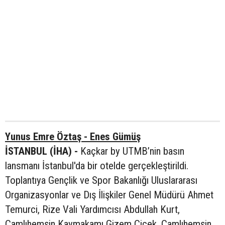
Yunus Emre Öztaş - Enes Gümüş
İSTANBUL (İHA) -
Kaçkar by UTMB’nin basın
lansmanı İstanbul'da bir otelde gerçekleştirildi.
Toplantıya Gençlik ve Spor Bakanlığı Uluslararası
Organizasyonlar ve Dış İlişkiler Genel Müdürü Ahmet
Temurci, Rize Vali Yardımcısı Abdullah Kurt,
Çamlıhemşin Kaymakamı Gizem Çiçek, Çamlıhemşin