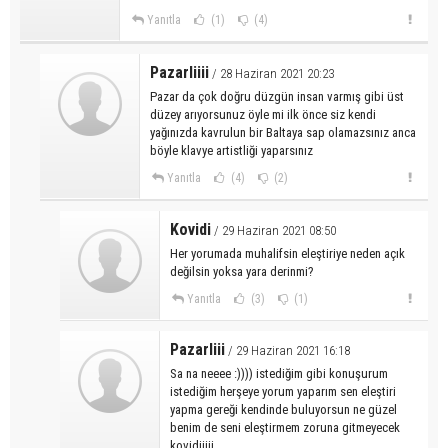
Yanıtla
(1)
(4)
Pazarliiii
/ 28 Haziran 2021 20:23
Pazar da çok doğru düzgün insan varmış gibi üst
düzey arıyorsunuz öyle mi ilk önce siz kendi
yağınızda kavrulun bir Baltaya sap olamazsınız anca
böyle klavye artistliği yaparsınız
Yanıtla
(4)
(2)
Kovidi
/ 29 Haziran 2021 08:50
Her yorumada muhalifsin eleştiriye neden açık
değilsin yoksa yara derinmi?
Yanıtla
(3)
(1)
Pazarliii
/ 29 Haziran 2021 16:18
Sa na neeee :)))) istediğim gibi konuşurum
istediğim herşeye yorum yaparım sen eleştiri
yapma gereği kendinde buluyorsun ne güzel
benim de seni eleştirmem zoruna gitmeyecek
kovidiiiii