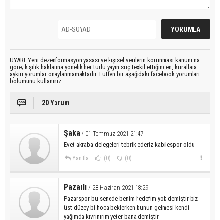
UYARI: Yeni dezenformasyon yasası ve kişisel verilerin korunması kanununa
göre; kişilik haklarına yönelik her türlü yayın suç teşkil ettiğinden, kurallara
aykırı yorumlar onaylanmamaktadır. Lütfen bir aşağıdaki facebook yorumları
bölümünü kullanınız
20 Yorum
Şaka
/ 01 Temmuz 2021 21:47
Evet akraba delegeleri tebrik ederiz kabilespor oldu
Yanıtla
(0)
(0)
Pazarlı
/ 28 Haziran 2021 18:29
Pazarspor bu senede benim hedefim yok demiştir biz
üst düzey bi hoca beklerken bunun gelmesi kendi
yağımda kıvrınırım yeter bana demiştir