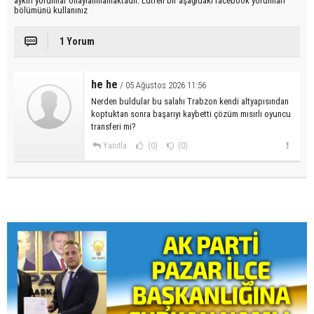
aykırı yorumlar onaylanmamaktadır. Lütfen bir aşağıdaki facebook yorumları
bölümünü kullanınız
1 Yorum
he he
/ 05 Ağustos 2026 11:56
Nerden buldular bu salahı Trabzon kendi altyapısından
koptuktan sonra başarıyı kaybetti çözüm mısırlı oyuncu
transferi mi?
Yanıtla
(0)
(0)