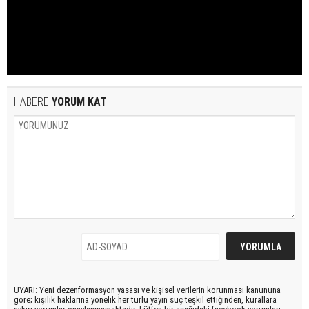
HABERE
YORUM KAT
UYARI: Yeni dezenformasyon yasası ve kişisel verilerin korunması kanununa
göre; kişilik haklarına yönelik her türlü yayın suç teşkil ettiğinden, kurallara