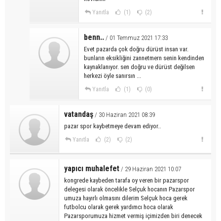
Yanıtla
(1)
(2)
benn..
/ 01 Temmuz 2021 17:33
Evet pazarda çok doğru dürüst insan var.
bunların eksikliğini zannetmern senin kendinden
kaynaklanıyor. sen doğru ve dürüst değilsen
herkezi öyle sanırsın ...
Yanıtla
(1)
(0)
vatandaş
/ 30 Haziran 2021 08:39
pazar spor kaybetmeye devam ediyor..
Yanıtla
(2)
(2)
yapıcı muhalefet
/ 29 Haziran 2021 10:07
kongrede kaybeden tarafa oy veren bir pazarspor
delegesi olarak öncelikle Selçuk hocanın Pazarspor
umuza hayırlı olmasını dilerim Selçuk hoca gerek
futbolcu olarak gerek yardımcı hoca olarak
Pazarsporumuza hizmet vermiş içimizden biri denecek