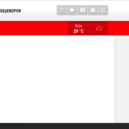
RDEŞENSPOR
Rize
Çamlıhemşin'de kayıp vatandaş 600 metrelik uçurumda bulundu
29 °C