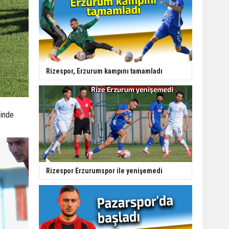
Rizespor, Erzurum kampını tamamladı
rinde
Rizespor Erzurumspor ile yenişemedi