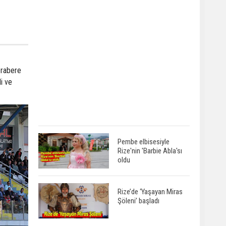
erabere
i ve
Pembe elbisesiyle
Rize'nin 'Barbie Abla'sı
oldu
Rize’de ‘Yaşayan Miras
Şöleni’ başladı