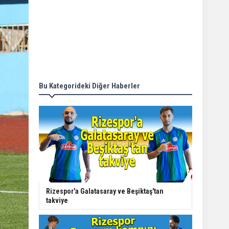
Bu Kategorideki Diğer Haberler
Rizespor'a Galatasaray ve Beşiktaş'tan
takviye