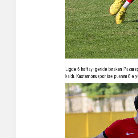
Ligde 6 haftayı geride bırakan Pazarsp
kaldı. Kastamonuspor ise puanını 8’e yü