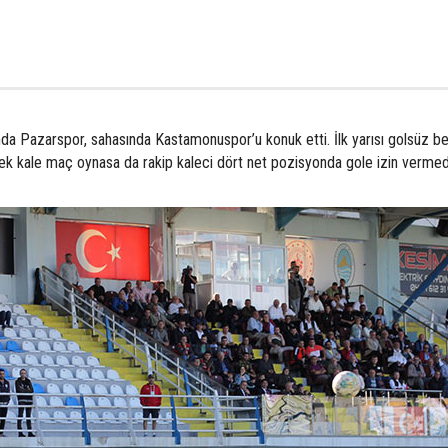
nda Pazarspor, sahasında Kastamonuspor’u konuk etti. İlk yarısı golsüz b
 kale maç oynasa da rakip kaleci dört net pozisyonda gole izin vermed