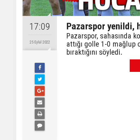
Pazarspor yenildi, 
17:09
Pazarspor, sahasında ko
attığı golle 1-0 mağlup
25 Eylül 2022
bıraktığını söyledi.