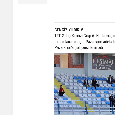
CENGİZ YILDIRIM
TFF 2. Lig Kırmızı Grup 6. Hafta maçı
tamamlanan maçta Pazarspor adeta tek
Pazarspor’a gol şansı tanımadı.