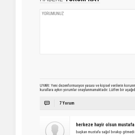
UYARI: Yeni dezenformasyon yasası ve kişisel verilerin korunma
kurallara aykırı yorumlar onaylanmamaktadır. Lütfen bir aşağ
7 Yorum
herkeze hayir olsun mustafa 
başkan mustafa sağol bırakıp gitmedi