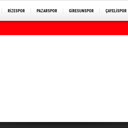
RİZESPOR
PAZARSPOR
GİRESUNSPOR
ÇAYELİSPOR