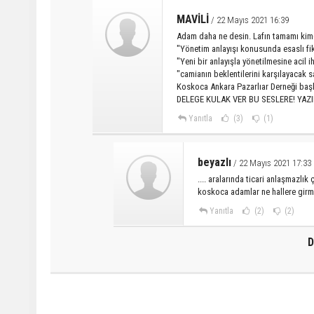
MAVİLİ
/ 22 Mayıs 2021 16:39
Adam daha ne desin. Lafın tamamı kime 
"Yönetim anlayışı konusunda esaslı fik
"Yeni bir anlayışla yönetilmesine acil
"camianın beklentilerini karşılayacak s
Koskoca Ankara Pazarlıar Derneği başka
DELEGE KULAK VER BU SESLERE! YAZ
Yanıtla
(3)
(1)
beyazlı
/ 22 Mayıs 2021 17:33
.... aralarında ticari anlaşmazlık
koskoca adamlar ne hallere girmi
Yanıtla
(2)
(2)
D