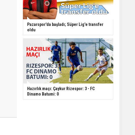
Pazarspor'da başladı; Süper Lig'e transfer
oldu
Hazırlık maçı: Çaykur Rizespor: 3 - FC
Dinamo Batumi: 0