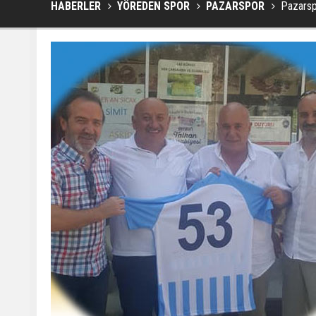
HABERLER
YÖREDEN SPOR
PAZARSPOR
Pazarsp