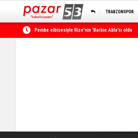
TRABZONSPOR
HOPASPOR
Rize’de ‘Yaşayan Miras Şöleni’ başladı