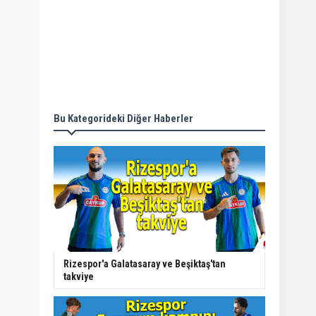
Bu Kategorideki Diğer Haberler
Rizespor'a Galatasaray ve Beşiktaş'tan
takviye