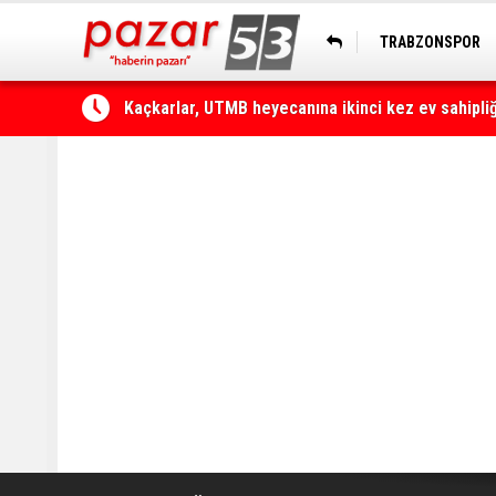
TRABZONSPOR
HOPASPOR
Çamlıhemşin'de otomobilin üzerine kaya düştü: 1 