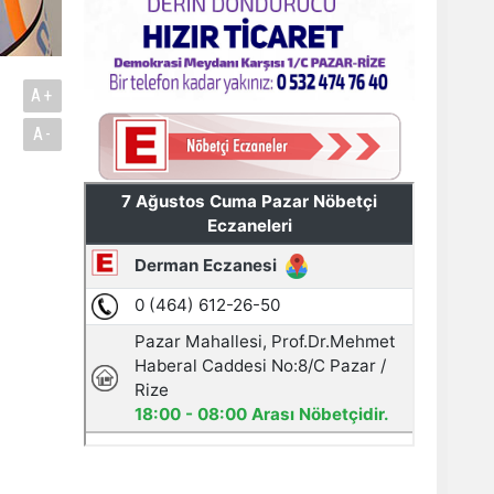
A+
A-