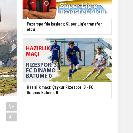
Pazarspor'da başladı; Süper Lig'e transfer
oldu
Hazırlık maçı: Çaykur Rizespor: 3 - FC
Dinamo Batumi: 0
A+
A-