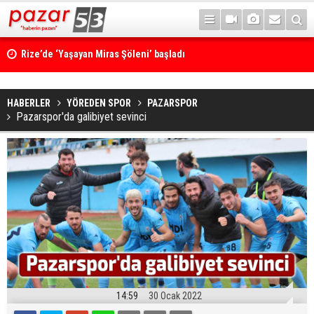
Rize’de ‘Yaşayan Miras Şöleni’ başladı
HABERLER
YÖREDEN SPOR
PAZARSPOR
Pazarspor'da galibiyet sevinci
14:59
30 Ocak 2022