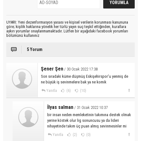
UYARI: Yeni dezenformasyon yasası ve kişisel verilerin korunması kanununa
göre; kişilik haklarına yönelik her türlü yayın suç teşkil ettiğinden, kurallara
aykırı yorumlar onaylanmamaktadır. Lütfen bir aşağıdaki facebook yorumları
bölümünü kullanınız
5 Yorum
Şener Şen
/ 30 Ocak 2022 17:38
Son sıradaki küme düşmüş Eskişehirspor'u yenmiş de
ne büyük iş sevinmelere bak ya ne komik
Yanıtla
(6)
(10)
İlyas salman
/ 31 Ocak 2022 10:37
bir insan neden memleketinin takımına destek olmak
yerine köstek olur lig sonuncusu ya da lideri
nihayetinde takım üç puan almış sevinmesinler mi
Yanıtla
(2)
(0)