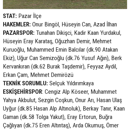
STAT:
Pazar İlçe
HAKEMLER:
Onur Bingöl, Hüseyin Can, Azad İlhan
PAZARSPOR:
Tunahan Dikişci, Kadir Kaan Yurdakul,
Hüseyin Eray Karataş, Oğuzhan Demir, Mehmet
Kuruoğlu, Muhammed Emin Balcılar (dk.90 Atakan
Ekiz), Uğur Can Semizoğlu (dk.76 Yusuf Ağın), Berk
Kervankıran (dk.62 Burak Taşdemir), Feyyaz Aydil,
Erkan Çam, Mehmet Demirözü
TEKNİK SORUMLU:
Selçuk Yıldırımkaya
ESKİŞEHİRSPOR
: Cengiz Alp Köseer, Muhammet
Yahya Akbulut, Sezgin Coşkun, Onur Arı, Hasan Ulaş
Uyğur (dk.85 Hasan Alp Altınoluk), Berkay Tanır, Kaan
Gaman (dk.58 Tolga Yakut), Eray Ertorun, Buğra
Çağlıyan (dk.75 Eren Altıntaş), Arda Okumuş, Ömer