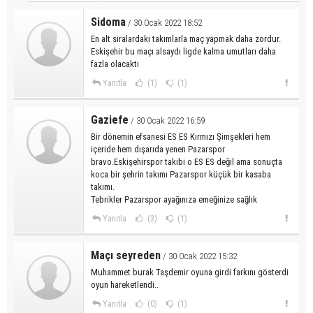
Sidoma
/ 30 Ocak 2022 18:52
En alt siralardaki takımlarla maç yapmak daha zordur.
Eskişehir bu maçı alsaydı ligde kalma umutları daha
fazla olacaktı
Yanıtla
(1)
(1)
Gaziefe
/ 30 Ocak 2022 16:59
Bir dönemin efsanesi ES ES Kırmızı Şimşekleri hem
içeride hem dışarıda yenen Pazarspor
bravo.Eskişehirspor takibi o ES ES değil ama sonuçta
koca bir şehrin takımı Pazarspor küçük bir kasaba
takımı.
Tebrikler Pazarspor ayağınıza emeğinize sağlık
Yanıtla
(3)
(1)
Maçı seyreden
/ 30 Ocak 2022 15:32
Muhammet burak Taşdemir oyuna girdi farkını gösterdi
oyun hareketlendi..
Yanıtla
(0)
(1)