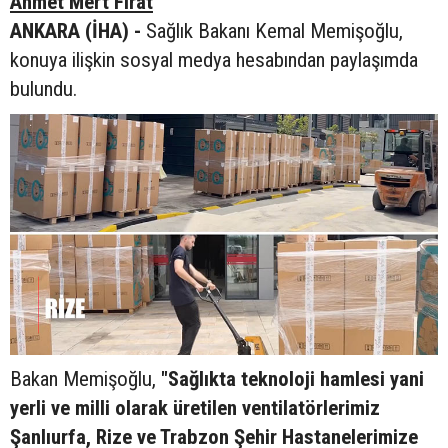
Ahmet Mert Fırat
ANKARA (İHA) -
Sağlık Bakanı Kemal Memişoğlu,
konuya ilişkin sosyal medya hesabından paylaşımda
bulundu.
Bakan Memişoğlu,
"Sağlıkta teknoloji hamlesi yani
yerli ve milli olarak üretilen ventilatörlerimiz
Şanlıurfa, Rize ve Trabzon Şehir Hastanelerimize