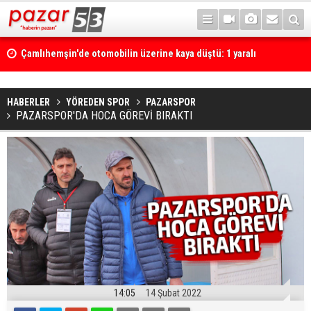
Çamlıhemşin'de otomobilin üzerine kaya düştü: 1 yaralı
HABERLER
YÖREDEN SPOR
PAZARSPOR
PAZARSPOR'DA HOCA GÖREVİ BIRAKTI
14:05
14 Şubat 2022