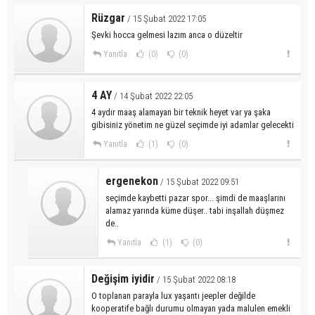
Rüzgar
/ 15 Şubat 2022 17:05
Şevki hocca gelmesi lazım anca o düzeltir
Yanıtla
(0)
(0)
4 AY
/ 14 Şubat 2022 22:05
4 aydır maaş alamayan bir teknik heyet var ya şaka
gibisiniz yönetim ne güzel seçimde iyi adamlar gelecekti
Yanıtla
(1)
(0)
ergenekon
/ 15 Şubat 2022 09:51
seçimde kaybetti pazar spor... şimdi de maaşlarını
alamaz yarında küme düşer.. tabi inşallah düşmez
de..
Yanıtla
(1)
(0)
Değişim iyidir
/ 15 Şubat 2022 08:18
O toplanan parayla lux yaşantı jeepler değilde
kooperatife bağlı durumu olmayan yada malulen emekli