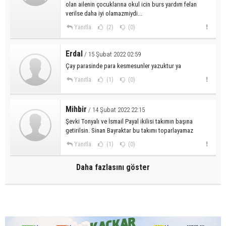
olan ailenin çocuklarına okul icin burs yardım felan
verilse daha iyi olamazmiydi...
Yanıtla
(2)
(0)
Erdal
/ 15 Şubat 2022 02:59
Çay parasinde para kesmesunler yazuktur ya
Yanıtla
(1)
(0)
Mihbir
/ 14 Şubat 2022 22:15
Şevki Tonyalı ve İsmail Payal ikilisi takımın başına
getirilsin. Sinan Bayraktar bu takımı toparlayamaz
Yanıtla
(1)
(0)
Daha fazlasını göster