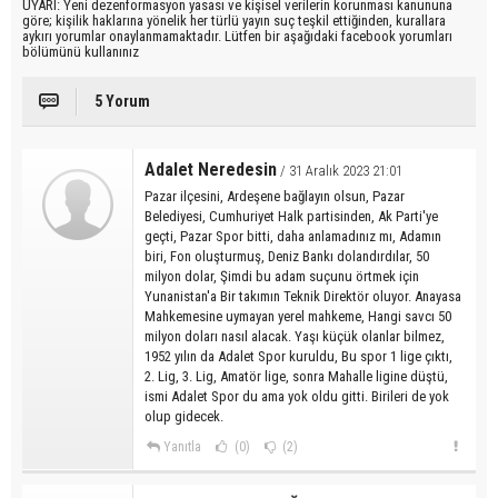
UYARI: Yeni dezenformasyon yasası ve kişisel verilerin korunması kanununa
göre; kişilik haklarına yönelik her türlü yayın suç teşkil ettiğinden, kurallara
aykırı yorumlar onaylanmamaktadır. Lütfen bir aşağıdaki facebook yorumları
bölümünü kullanınız
5 Yorum
Adalet Neredesin
/ 31 Aralık 2023 21:01
Pazar ilçesini, Ardeşene bağlayın olsun, Pazar
Belediyesi, Cumhuriyet Halk partisinden, Ak Parti'ye
geçti, Pazar Spor bitti, daha anlamadınız mı, Adamın
biri, Fon oluşturmuş, Deniz Bankı dolandırdılar, 50
milyon dolar, Şimdi bu adam suçunu örtmek için
Yunanistan'a Bir takımın Teknik Direktör oluyor. Anayasa
Mahkemesine uymayan yerel mahkeme, Hangi savcı 50
milyon doları nasıl alacak. Yaşı küçük olanlar bilmez,
1952 yılın da Adalet Spor kuruldu, Bu spor 1 lige çıktı,
2. Lig, 3. Lig, Amatör lige, sonra Mahalle ligine düştü,
ismi Adalet Spor du ama yok oldu gitti. Birileri de yok
olup gidecek.
Yanıtla
(0)
(2)