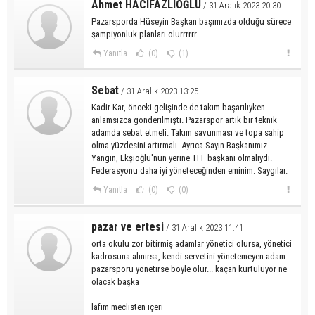
Ahmet HACIFAZLIOĞLU
/ 31 Aralık 2023 20:30
Pazarsporda Hüseyin Başkan başımızda olduğu sürece
şampiyonluk planları olurrrrrr
Yanıtla
(0)
(1)
Sebat
/ 31 Aralık 2023 13:25
Kadir Kar, önceki gelişinde de takım başarılıyken
anlamsızca gönderilmişti. Pazarspor artık bir teknik
adamda sebat etmeli. Takım savunması ve topa sahip
olma yüzdesini artırmalı. Ayrıca Sayın Başkanımız
Yangın, Ekşioğlu'nun yerine TFF başkanı olmalıydı.
Federasyonu daha iyi yöneteceğinden eminim. Saygılar.
Yanıtla
(0)
(0)
pazar ve ertesi
/ 31 Aralık 2023 11:41
orta okulu zor bitirmiş adamlar yönetici olursa, yönetici
kadrosuna alınırsa, kendi servetini yönetemeyen adam
pazarsporu yönetirse böyle olur... kaçan kurtuluyor ne
olacak başka
lafım meclisten içeri