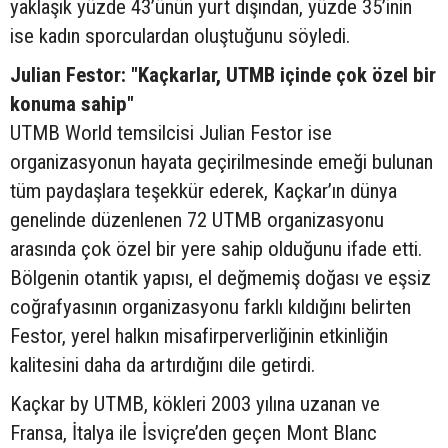
yaklaşık yüzde 43’ünün yurt dışından, yüzde 35’inin
ise kadın sporculardan oluştuğunu söyledi.
Julian Festor: "Kaçkarlar, UTMB içinde çok özel bir
konuma sahip"
UTMB World temsilcisi Julian Festor ise
organizasyonun hayata geçirilmesinde emeği bulunan
tüm paydaşlara teşekkür ederek, Kaçkar’ın dünya
genelinde düzenlenen 72 UTMB organizasyonu
arasında çok özel bir yere sahip olduğunu ifade etti.
Bölgenin otantik yapısı, el değmemiş doğası ve eşsiz
coğrafyasının organizasyonu farklı kıldığını belirten
Festor, yerel halkın misafirperverliğinin etkinliğin
kalitesini daha da artırdığını dile getirdi.
Kaçkar by UTMB, kökleri 2003 yılına uzanan ve
Fransa, İtalya ile İsviçre’den geçen Mont Blanc