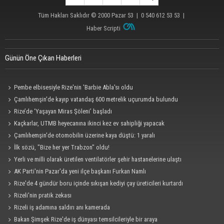
Tüm Hakları Saklıdır © 2000
Pazar 53
| 0 540 612 53 53 |
Haber Scripti
Günün Öne Çıkan Haberleri
Pembe elbisesiyle Rize'nin 'Barbie Abla'sı oldu
Çamlıhemşin'de kayıp vatandaş 600 metrelik uçurumda bulundu
Rize’de ‘Yaşayan Miras Şöleni’ başladı
Kaçkarlar, UTMB heyecanına ikinci kez ev sahipliği yapacak
Çamlıhemşin'de otomobilin üzerine kaya düştü: 1 yaralı
İlk sözü, "Bize her yer Trabzon" oldu!
Yerli ve milli olarak üretilen ventilatörler şehir hastanelerine ulaştı
AK Parti'nin Pazar'da yeni ilçe başkanı Furkan Namlı
Rize'de 4 gündür boru içinde sıkışan kediyi çay üreticileri kurtardı
Rizeli'nin pratik zekası
Rizeli iş adamına saldırı anı kamerada
Bakan Şimşek Rize'de iş dünyası temsilcileriyle bir araya