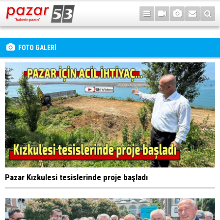
FOTO GALERİ
Pazar Kızkulesi tesislerinde proje başladı