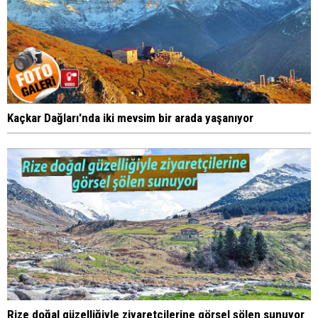
Kaçkar Dağları'nda iki mevsim bir arada yaşanıyor
Rize doğal güzelliğiyle ziyaretçilerine görsel şölen sunuyor