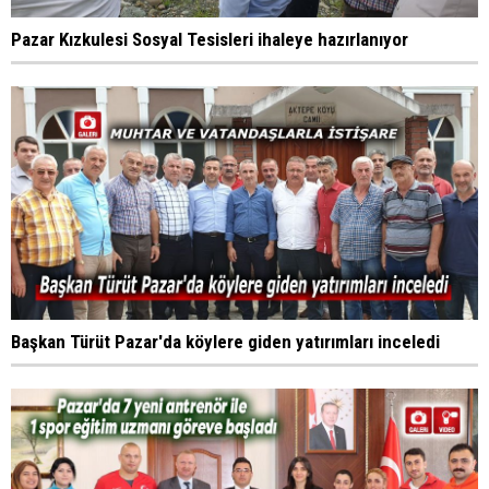
Pazar Kızkulesi Sosyal Tesisleri ihaleye hazırlanıyor
Başkan Türüt Pazar'da köylere giden yatırımları inceledi