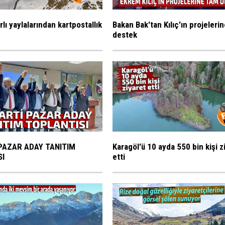
rlı yaylalarından kartpostallık
Bakan Bak'tan Kılıç'ın projeleri
destek
PAZAR ADAY TANITIM
Karagöl'ü 10 ayda 550 bin kişi z
SI
etti