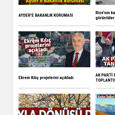
Rize’nin ka
AYDER'E BAKANLIK KORUMASI
görüntüler
AK PARTİ 
Ekrem Kılıç projelerini açıkladı
TOPLANTI