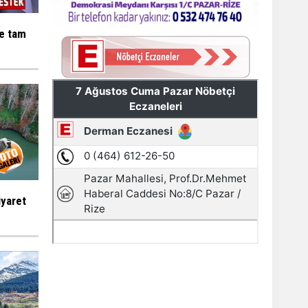
ne tam
iyaret