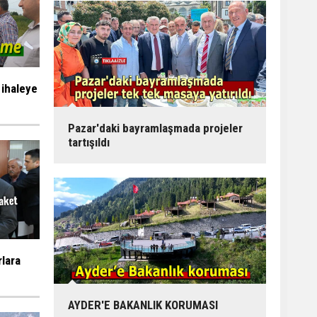
 ihaleye
Pazar'daki bayramlaşmada projeler
tartışıldı
rlara
AYDER'E BAKANLIK KORUMASI