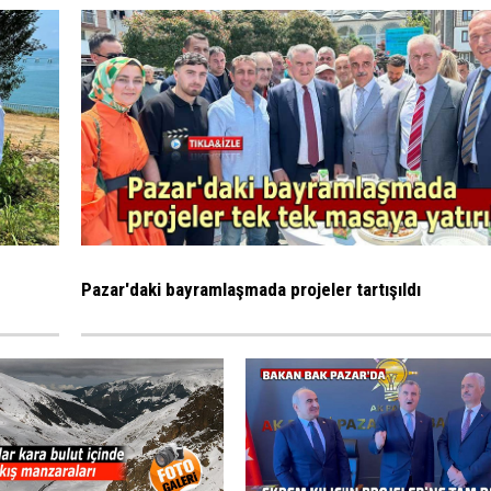
Pazar'daki bayramlaşmada projeler tartışıldı