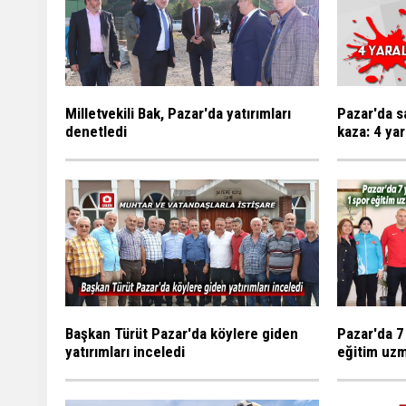
Milletvekili Bak, Pazar'da yatırımları
Pazar'da s
denetledi
kaza: 4 yar
Başkan Türüt Pazar'da köylere giden
Pazar'da 7
yatırımları inceledi
eğitim uzm