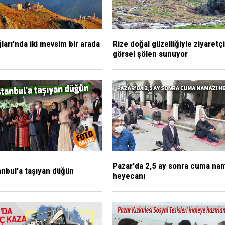
ları'nda iki mevsim bir arada
Rize doğal güzelliğiyle ziyaretç
görsel şölen sunuyor
Pazar'da 2,5 ay sonra cuma na
tanbul'a taşıyan düğün
heyecanı