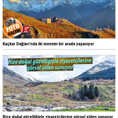
Kaçkar Dağları'nda iki mevsim bir arada yaşanıyor
Rize doğal güzelliğiyle ziyaretçilerine görsel şölen sunuyor