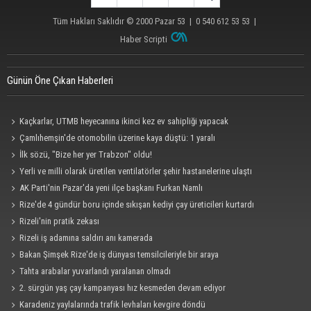
Tüm Hakları Saklıdır © 2000
Pazar 53
| 0 540 612 53 53 |
Haber Scripti
Günün Öne Çıkan Haberleri
Kaçkarlar, UTMB heyecanına ikinci kez ev sahipliği yapacak
Çamlıhemşin'de otomobilin üzerine kaya düştü: 1 yaralı
İlk sözü, "Bize her yer Trabzon" oldu!
Yerli ve milli olarak üretilen ventilatörler şehir hastanelerine ulaştı
AK Parti'nin Pazar'da yeni ilçe başkanı Furkan Namlı
Rize'de 4 gündür boru içinde sıkışan kediyi çay üreticileri kurtardı
Rizeli'nin pratik zekası
Rizeli iş adamına saldırı anı kamerada
Bakan Şimşek Rize'de iş dünyası temsilcileriyle bir araya
Tahta arabalar yuvarlandı yaralanan olmadı
2. sürgün yaş çay kampanyası hız kesmeden devam ediyor
Karadeniz yaylalarında trafik levhaları kevgire döndü