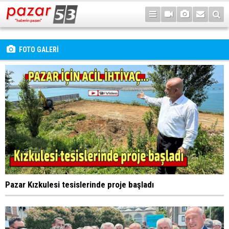
FOTO GALERİ
Pazar Kızkulesi tesislerinde proje başladı