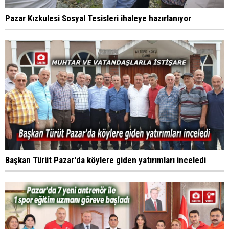
Pazar Kızkulesi Sosyal Tesisleri ihaleye hazırlanıyor
Başkan Türüt Pazar'da köylere giden yatırımları inceledi