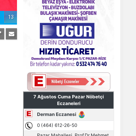
Pazar'daki bayramlaşmada projeler
tartışıldı
13
AYDER'E BAKANLIK KORUMASI