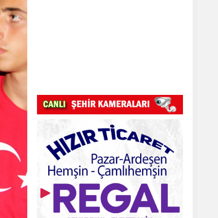
Pazar Kızkulesi tesislerinde proje
başladı