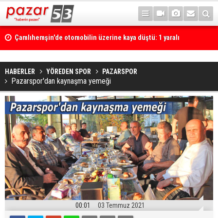
Çamlıhemşin'de otomobilin üzerine kaya düştü: 1 yaralı
HABERLER
YÖREDEN SPOR
PAZARSPOR
Pazarspor'dan kaynaşma yemeği
00:01
03 Temmuz 2021