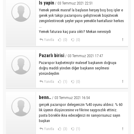
Is yapin
/ 03 Temmuz 2021 22:51
Yemek yemek masraf la başlasın herşey boş boş işler e
gerek yok takipi pazarsporu geliştirecek büyütecek
zenginlestirecek şeyler yapın yemekle hantallasir herkes
...
Yemek faturası kaç para cıktı? Mekan neresiydi
Yanıtla
(0)
(0)
Pazarlı birisi
/ 03 Temmuz 2021 17:47
Pazarspor kaybetmiştir malesef başkanım doğruya
doğru maddi yönden diğer başkanın seçilmesi
yönündeydim
Yanıtla
(1)
(0)
benn..
/ 03 Temmuz 2021 16:54
gerçek pazarspor delegenizin %40 oyunu aldınız. % 60
lık üyenin düşüncesine ve fikrine saygısızlık ettiniz.
pasta börekle ikna edeceğinizi mi sanıyorsunuz sayın
başkan
Yanıtla
(3)
(1)