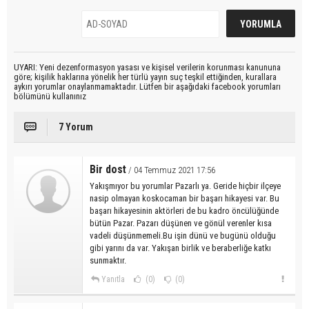
UYARI: Yeni dezenformasyon yasası ve kişisel verilerin korunması kanununa
göre; kişilik haklarına yönelik her türlü yayın suç teşkil ettiğinden, kurallara
aykırı yorumlar onaylanmamaktadır. Lütfen bir aşağıdaki facebook yorumları
bölümünü kullanınız
7 Yorum
Bir dost
/ 04 Temmuz 2021 17:56
Yakışmıyor bu yorumlar Pazarlı ya. Geride hiçbir ilçeye
nasip olmayan koskocaman bir başarı hikayesi var. Bu
başarı hikayesinin aktörleri de bu kadro öncülüğünde
bütün Pazar. Pazarı düşünen ve gönül verenler kısa
vadeli düşünmemeli.Bu işin dünü ve bugünü olduğu
gibi yarını da var. Yakışan birlik ve beraberliğe katkı
sunmaktır.
Yanıtla
(0)
(0)