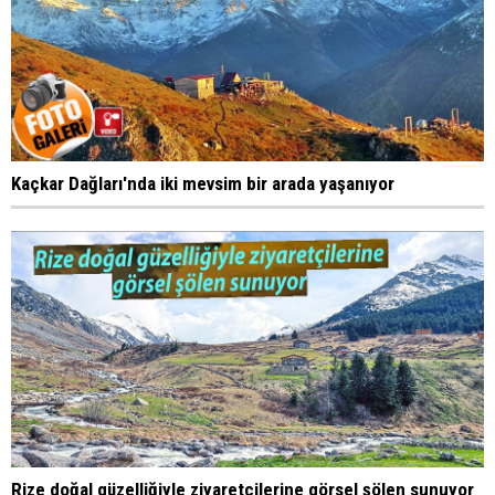
Kaçkar Dağları'nda iki mevsim bir arada yaşanıyor
Rize doğal güzelliğiyle ziyaretçilerine görsel şölen sunuyor