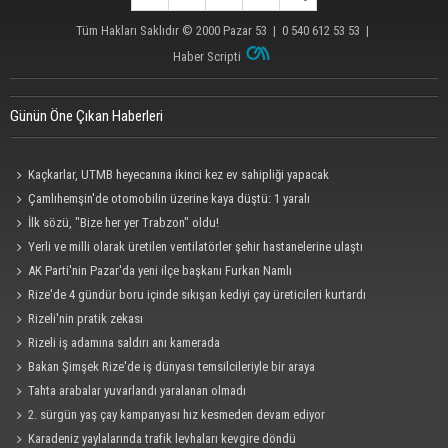
Tüm Hakları Saklıdır © 2000
Pazar 53
| 0 540 612 53 53 |
Haber Scripti
Günün Öne Çıkan Haberleri
Kaçkarlar, UTMB heyecanına ikinci kez ev sahipliği yapacak
Çamlıhemşin'de otomobilin üzerine kaya düştü: 1 yaralı
İlk sözü, "Bize her yer Trabzon" oldu!
Yerli ve milli olarak üretilen ventilatörler şehir hastanelerine ulaştı
AK Parti'nin Pazar'da yeni ilçe başkanı Furkan Namlı
Rize'de 4 gündür boru içinde sıkışan kediyi çay üreticileri kurtardı
Rizeli'nin pratik zekası
Rizeli iş adamına saldırı anı kamerada
Bakan Şimşek Rize'de iş dünyası temsilcileriyle bir araya
Tahta arabalar yuvarlandı yaralanan olmadı
2. sürgün yaş çay kampanyası hız kesmeden devam ediyor
Karadeniz yaylalarında trafik levhaları kevgire döndü