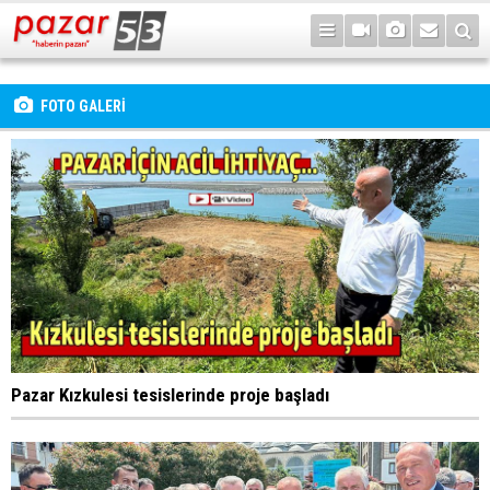
FOTO GALERİ
Pazar Kızkulesi tesislerinde proje başladı