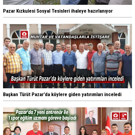
Pazar Kızkulesi Sosyal Tesisleri ihaleye hazırlanıyor
Başkan Türüt Pazar'da köylere giden yatırımları inceledi