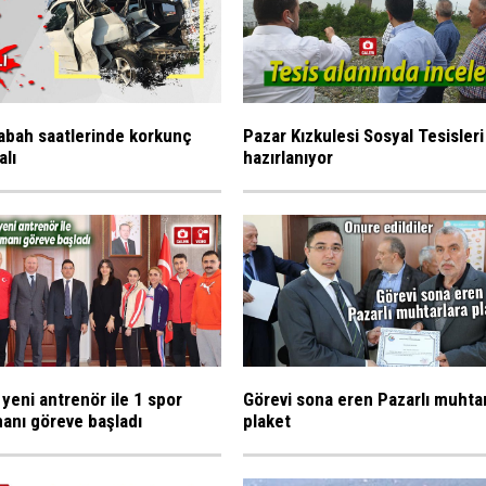
abah saatlerinde korkunç
Pazar Kızkulesi Sosyal Tesisleri
alı
hazırlanıyor
 yeni antrenör ile 1 spor
Görevi sona eren Pazarlı muhta
anı göreve başladı
plaket