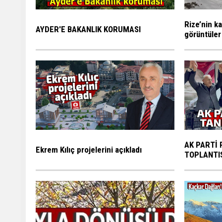
Rize’nin ka
AYDER'E BAKANLIK KORUMASI
görüntüler
AK PARTİ 
Ekrem Kılıç projelerini açıkladı
TOPLANTI