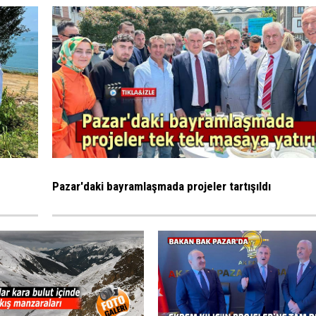
Pazar'daki bayramlaşmada projeler tartışıldı