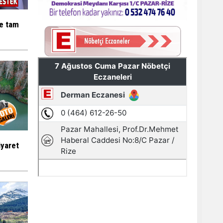
ne tam
iyaret