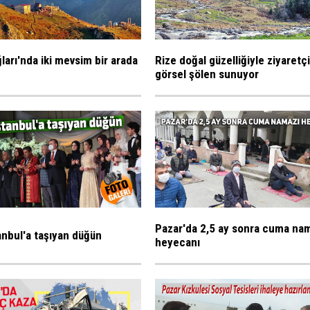
ları'nda iki mevsim bir arada
Rize doğal güzelliğiyle ziyaretç
görsel şölen sunuyor
Pazar'da 2,5 ay sonra cuma na
tanbul'a taşıyan düğün
heyecanı