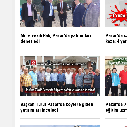
Milletvekili Bak, Pazar'da yatırımları
Pazar'da s
denetledi
kaza: 4 yar
Başkan Türüt Pazar'da köylere giden
Pazar'da 7
yatırımları inceledi
eğitim uzm