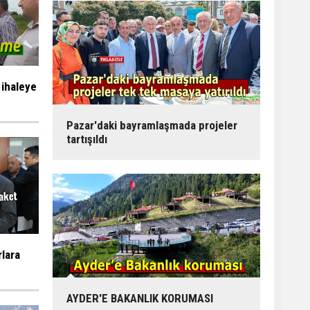
 ihaleye
Pazar'daki bayramlaşmada projeler
tartışıldı
rlara
AYDER'E BAKANLIK KORUMASI