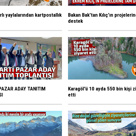
rlı yaylalarından kartpostallık
Bakan Bak'tan Kılıç'ın projeleri
destek
PAZAR ADAY TANITIM
Karagöl'ü 10 ayda 550 bin kişi z
SI
etti