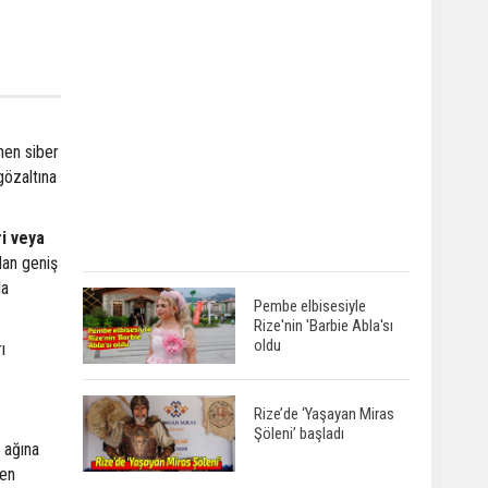
nen siber
gözaltına
ri veya
dan geniş
la
Pembe elbisesiyle
Rize'nin 'Barbie Abla'sı
oldu
ı
Rize’de ‘Yaşayan Miras
Şöleni’ başladı
 ağına
len