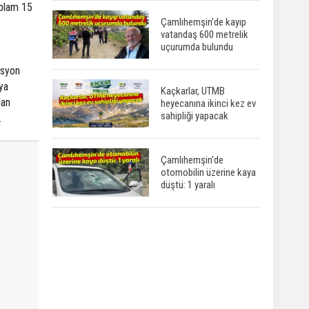
oplam 15
Çamlıhemşin'de kayıp
vatandaş 600 metrelik
uçurumda bulundu
asyon
ya
Kaçkarlar, UTMB
lan
heyecanına ikinci kez ev
sahipliği yapacak
.
Çamlıhemşin'de
otomobilin üzerine kaya
düştü: 1 yaralı