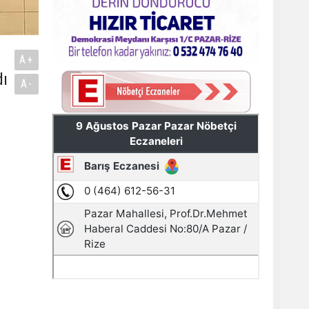
A+
dı
A-