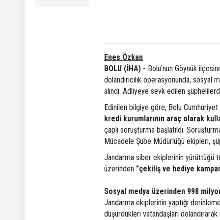
Enes Özkan
BOLU (İHA) -
Bolu'nun Göynük ilçesin
dolandırıcılık operasyonunda, sosyal m
alındı. Adliyeye sevk edilen şüphelilerd
Edinilen bilgiye göre, Bolu Cumhuriyet
kredi kurumlarının araç olarak kulla
çaplı soruşturma başlatıldı. Soruştur
Mücadele Şube Müdürlüğü ekipleri, şüphe
Jandarma siber ekiplerinin yürüttüğü t
üzerinden
"çekiliş ve hediye kampa
Sosyal medya üzerinden 998 milyonl
Jandarma ekiplerinin yaptığı derinlem
düşürdükleri vatandaşları dolandırarak 