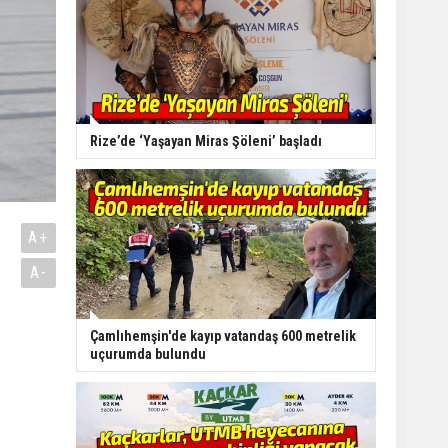
Rize’de ‘Yaşayan Miras Şöleni’ başladı
A+
A-
Çamlıhemşin'de kayıp vatandaş 600 metrelik
uçurumda bulundu