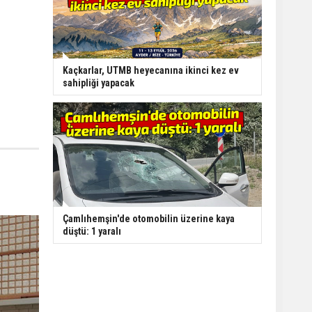
Kaçkarlar, UTMB heyecanına ikinci kez ev
sahipliği yapacak
Çamlıhemşin'de otomobilin üzerine kaya
düştü: 1 yaralı