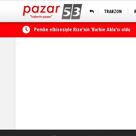
TRABZON
Rize’de ‘Yaşayan Miras Şöleni’ başladı