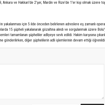
, Ankara ve Hakkari'de 2'şer, Mardin ve Rize'de 1'er kişi olmak üzere t
rin yakalanması için 5 ilde önceden belirlenen adreslere eş zamanlı oper
nlarda 15 şüpheli yakalanarak gözaltına alındı ve sorgulanmak üzere Bolu'
lemleri tamamlanan şüpheliler adliyeye sevk edildi. Hakim karşısına çıkarı
e gönderilirken, diğer şüphelilerin adli işlemlerinin devam ettiği öğrenildi