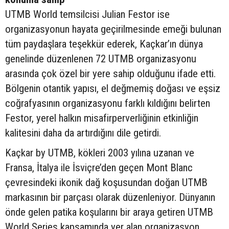
UTMB World temsilcisi Julian Festor ise
organizasyonun hayata geçirilmesinde emeği bulunan
tüm paydaşlara teşekkür ederek, Kaçkar’ın dünya
genelinde düzenlenen 72 UTMB organizasyonu
arasında çok özel bir yere sahip olduğunu ifade etti.
Bölgenin otantik yapısı, el değmemiş doğası ve eşsiz
coğrafyasının organizasyonu farklı kıldığını belirten
Festor, yerel halkın misafirperverliğinin etkinliğin
kalitesini daha da artırdığını dile getirdi.
Kaçkar by UTMB, kökleri 2003 yılına uzanan ve
Fransa, İtalya ile İsviçre’den geçen Mont Blanc
çevresindeki ikonik dağ koşusundan doğan UTMB
markasının bir parçası olarak düzenleniyor. Dünyanın
önde gelen patika koşularını bir araya getiren UTMB
World Series kapsamında yer alan organizasyon,