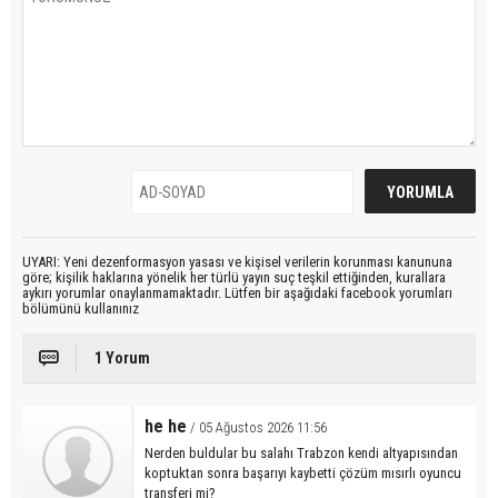
UYARI: Yeni dezenformasyon yasası ve kişisel verilerin korunması kanununa
göre; kişilik haklarına yönelik her türlü yayın suç teşkil ettiğinden, kurallara
aykırı yorumlar onaylanmamaktadır. Lütfen bir aşağıdaki facebook yorumları
bölümünü kullanınız
1 Yorum
he he
/ 05 Ağustos 2026 11:56
Nerden buldular bu salahı Trabzon kendi altyapısından
koptuktan sonra başarıyı kaybetti çözüm mısırlı oyuncu
transferi mi?