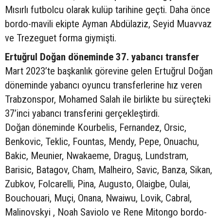
Mısırlı futbolcu olarak kulüp tarihine geçti. Daha önce
bordo-mavili ekipte Ayman Abdülaziz, Seyid Muavvaz
ve Trezeguet forma giymişti.
Ertuğrul Doğan döneminde 37. yabancı transfer
Mart 2023’te başkanlık görevine gelen Ertuğrul Doğan
döneminde yabancı oyuncu transferlerine hız veren
Trabzonspor, Mohamed Salah ile birlikte bu süreçteki
37’inci yabancı transferini gerçekleştirdi.
Doğan döneminde Kourbelis, Fernandez, Orsic,
Benkovic, Teklic, Fountas, Mendy, Pepe, Onuachu,
Bakic, Meunier, Nwakaeme, Draguş, Lundstram,
Barisic, Batagov, Cham, Malheiro, Savic, Banza, Sikan,
Zubkov, Folcarelli, Pina, Augusto, Olaigbe, Oulai,
Bouchouari, Muçi, Onana, Nwaiwu, Lovik, Cabral,
Malinovskyi , Noah Saviolo ve Rene Mitongo bordo-