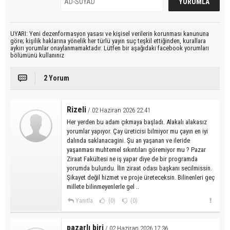
UYARI: Yeni dezenformasyon yasası ve kişisel verilerin korunması kanununa
göre; kişilik haklarına yönelik her türlü yayın suç teşkil ettiğinden, kurallara
aykırı yorumlar onaylanmamaktadır. Lütfen bir aşağıdaki facebook yorumları
bölümünü kullanınız
2 Yorum
Rizeli
/ 02 Haziran 2026 22:41
Her yerden bu adam çıkmaya başladı. Alakalı alakasız
yorumlar yapıyor. Çay üreticisi bilmiyor mu çayın en iyi
dalında saklanacagini. Şu an yaşanan ve ileride
yaşanması muhtemel sıkıntıları göremiyor mu ? Pazar
Ziraat Fakültesi ne iş yapar diye de bir programda
yorumda bulundu. İlin ziraat odası başkanı secilmissin.
Şikayet değil hizmet ve proje üreteceksin. Bilinenleri geç
millete bilinmeyenlerle gel ..
Yanıtla
(0)
(0)
pazarlı biri
/ 02 Haziran 2026 17:36