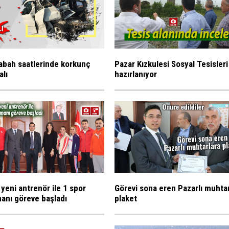
abah saatlerinde korkunç
Pazar Kızkulesi Sosyal Tesisleri
alı
hazırlanıyor
 yeni antrenör ile 1 spor
Görevi sona eren Pazarlı muhta
anı göreve başladı
plaket