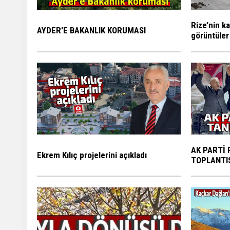
Rize’nin ka
AYDER'E BAKANLIK KORUMASI
görüntüler
AK PARTİ 
Ekrem Kılıç projelerini açıkladı
TOPLANTI