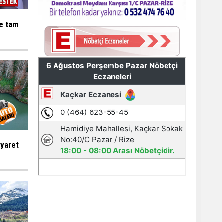
ne tam
iyaret