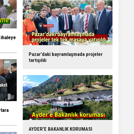
 ihaleye
Pazar'daki bayramlaşmada projeler
tartışıldı
rlara
AYDER'E BAKANLIK KORUMASI