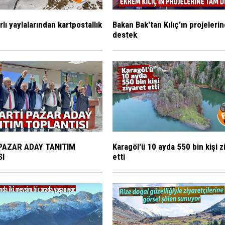
rlı yaylalarından kartpostallık
Bakan Bak'tan Kılıç'ın projeleri
destek
PAZAR ADAY TANITIM
Karagöl'ü 10 ayda 550 bin kişi z
SI
etti