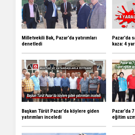
Milletvekili Bak, Pazar'da yatırımları
Pazar'da s
denetledi
kaza: 4 yar
Başkan Türüt Pazar'da köylere giden
Pazar'da 7
yatırımları inceledi
eğitim uzm