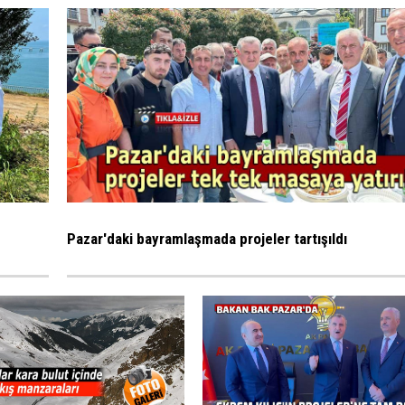
Pazar'daki bayramlaşmada projeler tartışıldı