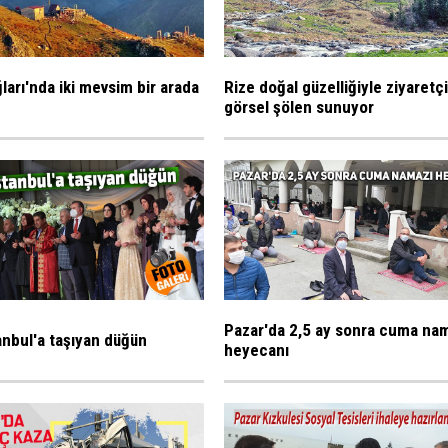
ları'nda iki mevsim bir arada
Rize doğal güzelliğiyle ziyaretç
görsel şölen sunuyor
Pazar'da 2,5 ay sonra cuma na
tanbul'a taşıyan düğün
heyecanı