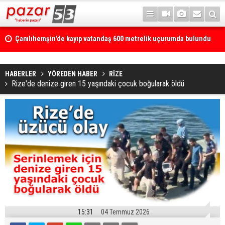
Çamlıhemşin'de kayıp vatandaş 600 metrelik uçurumda bulundu
HABERLER
YÖREDEN HABER
RİZE
Rize'de denize giren 15 yaşındaki çocuk boğularak öldü
15:31
04 Temmuz 2026