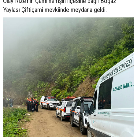
Olay Rize’nin Çamlıhemşin ilçesine bağlı Boğaz
Yaylası Çiftiçami mevkiinde meydana geldi.