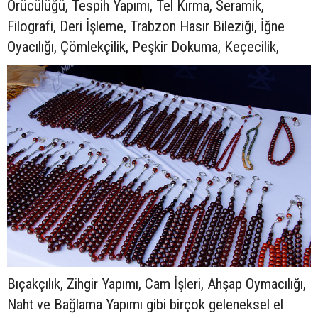
Örücülüğü, Tespih Yapımı, Tel Kırma, Seramik,
Filografi, Deri İşleme, Trabzon Hasır Bileziği, İğne
Oyacılığı, Çömlekçilik, Peşkir Dokuma, Keçecilik,
Bıçakçılık, Zihgir Yapımı, Cam İşleri, Ahşap Oymacılığı,
Naht ve Bağlama Yapımı gibi birçok geleneksel el