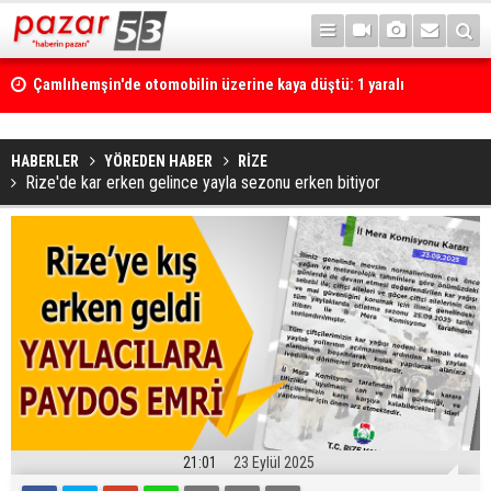
Çamlıhemşin'de otomobilin üzerine kaya düştü: 1 yaralı
HABERLER
YÖREDEN HABER
RİZE
Rize'de kar erken gelince yayla sezonu erken bitiyor
21:01
23 Eylül 2025