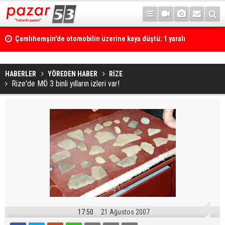
Çamlıhemşin'de otomobilin üzerine kaya düştü: 1 yaralı
HABERLER
YÖREDEN HABER
RİZE
Rize'de MÖ 3 binli yılların izleri var!
17:50
21 Ağustos 2007