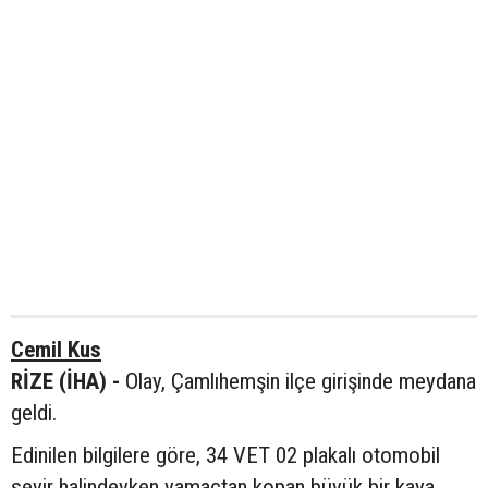
Cemil Kus
RİZE (İHA) -
Olay, Çamlıhemşin ilçe girişinde meydana
geldi.
Edinilen bilgilere göre, 34 VET 02 plakalı otomobil
seyir halindeyken yamaçtan kopan büyük bir kaya