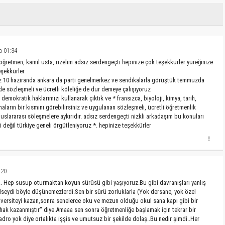
 01:34
z öğretmen, kamil usta, rizelim adsız serdengeçti hepinize çok teşekkürler yüreğinize
eşekkürler
uz 10 haziranda ankara da parti genelmerkez ve sendikalarla görüştük temmuzda
de sözleşmeli ve ücretli köleliğe de dur demeye çalışıyoruz
 demokratik haklarımızı kullanarak çıktık ve * fransızca, biyoloji, kimya, tarih,
maların bir kısmını görebilirsiniz ve uygulanan sözleşmeli, ücretli öğretmenlik
uslararası söleşmelere aykırıdır. adsız serdengeçti nizkli arkadaşım bu konuları
 değil türkiye geneli örgütleniyoruz *. hepinize teşekkürler
:20
.. Hep susup oturmaktan koyun sürüsü gibi yaşıyoruz.Bu gibi davranışları yanlış
lseydi böyle düşünemezlerdi.Sen bir sürü zorluklarla (Yok dersane, yok özel
niversiteyi kazan,sonra senelerce oku ve mezun olduğu okul sana kapı gibi bir
ak kazanmıştır" diye.Amaaa sen sonra öğretmenliğe başlamak için tekrar bir
dro yok diye ortalıkta işşis ve umutsuz bir şekilde dolaş..Bu nedir şimdi..Her