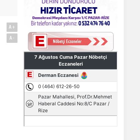
A+
A-