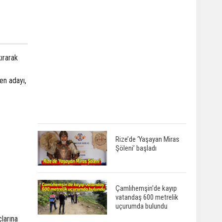
ırarak
en adayı,
Rize’de ‘Yaşayan Miras
Şöleni’ başladı
Çamlıhemşin'de kayıp
vatandaş 600 metrelik
uçurumda bulundu
larına