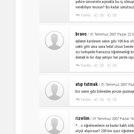
şehire üniversite açmakla bu iş olmuyo
verebiliyor musun? Bu kadar umutsuz i
Yanıtla
(0)
(0)
bravo
/ 01 Temmuz 2007 Pazar 22:5
eylenm kardesım senın gıbı 100 kısı ol
cektı gıttı ama sana helal olsun bend
sız turkıyede fransızca öğretmenlığı b
demek kı bır dayı yetıyor her yerde ısp
Yanıtla
(0)
(0)
atıp tutmak
/ 01 Temmuz 2007 Paz
biz senin gibi bilmeden yorum yazmay
Yanıtla
(0)
(0)
rizelim
/ 01 Temmuz 2007 Pazar 16
*... o öğretmenlerin ne kadar haklı o
olçüt alıyorsun? 200 bin işsiz öğretme