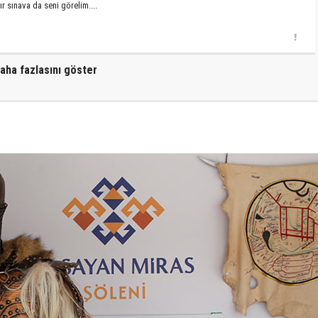
r sınava da seni görelim....
aha fazlasını göster