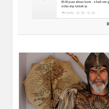
85-90 puan alması lazım... e hadi sen gı
ordan atıp tutmak iyi.
Yanıtla
(0)
(0)
D