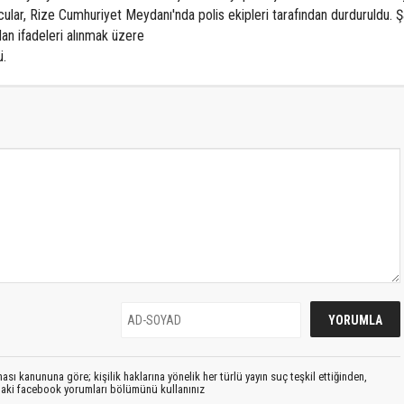
ular, Rize Cumhuriyet Meydanı'nda polis ekipleri tarafından durduruldu. Şa
ndan ifadeleri alınmak üzere
ü.
sı kanununa göre; kişilik haklarına yönelik her türlü yayın suç teşkil ettiğinden,
ıdaki facebook yorumları bölümünü kullanınız