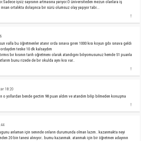
r.Sadece işsiz sayısının artmasına yarıyor.O üniversiteden mezun olanlara iş
nsan ortalıkta dolaşınca bir sürü olumsuz olay yaşıyor tabi...
6
sun valla bu öğretmenler atanır orda sınava gıren 1000 kısı koyun gıbı sınava geldı
e ordaydım teske 10 dk kalsaydım
ıtırmıs bır kısının tarıh oğretmenı olarak atandıgını bılıyomusunuz hemde 51 puanla
atlarım bunu rizede de bır okulda aynı kısı var..
ar 18:20
ın o yollardan bende gectim 98 puan aldım ve atandım bilip bilmeden konuşma
:44
ldugunu anlaman için senınde onların durumunda olman lazım.. kazanmakta neyi
nden 20 bin tanesi alınıyor.. bumu kazanmak. atanmak için bir öğretmen adayının