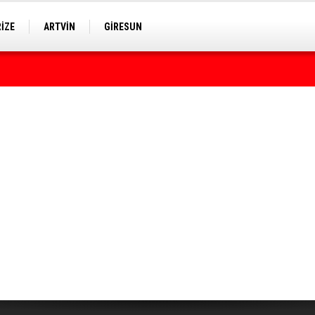
RİZE
ARTVİN
GİRESUN
rumda bulundu