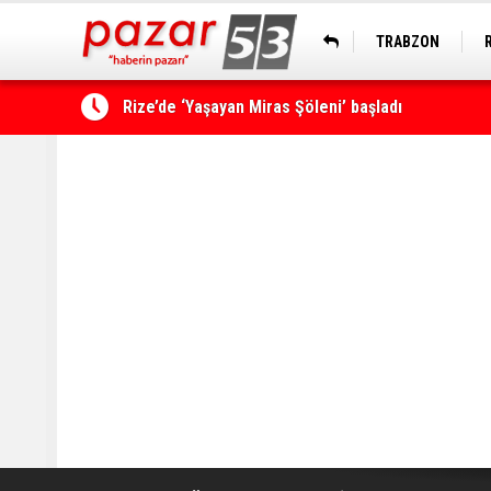
TRABZON
Rize’de ‘Yaşayan Miras Şöleni’ başladı
Çamlıhemşin'de kayıp vatandaş 600 metrelik uçu