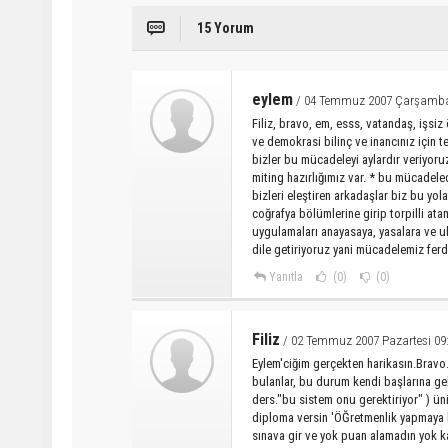
15 Yorum
eylem
/ 04 Temmuz 2007 Çarşamba
Filiz, bravo, em, esss, vatandaş, işsi
ve demokrasi bilinç ve inancınız için t
bizler bu mücadeleyi aylardır veriyor
miting hazırlığımız var. * bu mücadele
bizleri eleştiren arkadaşlar biz bu yola
coğrafya bölümlerine girip torpilli ata
uygulamaları anayasaya, yasalara ve ul
dile getiriyoruz yani mücadelemiz ferdi
Yanıtla
(0)
(0)
Filiz
/ 02 Temmuz 2007 Pazartesi 09
Eylem'ciğim gerçekten harikasın.Bravo
bulanlar, bu durum kendi başlarına ge
ders."bu sistem onu gerektiriyor" ) ü
diploma versin 'ÖĞretmenlik yapmaya h
sınava gir ve yok puan alamadın yok ka