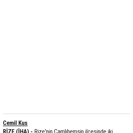
Cemil Kus
RİZE (İHA) -
Rize'nin Çamlıhemşin ilçesinde iki