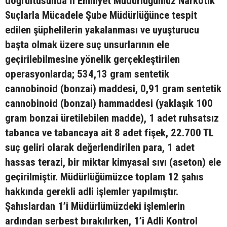
doğrultusunda İl Emniyet Müdürlüğümüz Narkotik
Suçlarla Mücadele Şube Müdürlüğünce tespit
edilen şüphelilerin yakalanması ve uyuşturucu
başta olmak üzere suç unsurlarının ele
geçirilebilmesine yönelik gerçekleştirilen
operasyonlarda; 534,13 gram sentetik
cannobinoid (bonzai) maddesi, 0,91 gram sentetik
cannobinoid (bonzai) hammaddesi (yaklaşık 100
gram bonzai üretilebilen madde), 1 adet ruhsatsız
tabanca ve tabancaya ait 8 adet fişek, 22.700 TL
suç geliri olarak değerlendirilen para, 1 adet
hassas terazi, bir miktar kimyasal sıvı (aseton) ele
geçirilmiştir. Müdürlüğümüzce toplam 12 şahıs
hakkında gerekli adli işlemler yapılmıştır.
Şahıslardan 1’i Müdürlümüzdeki işlemlerin
ardından serbest bırakılırken, 1’i Adli Kontrol