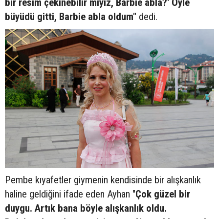
bir resim çekinebilir miyiz, Barbie abla?' Öyle
büyüdü gitti, Barbie abla oldum"
dedi.
Pembe kıyafetler giymenin kendisinde bir alışkanlık
haline geldiğini ifade eden Ayhan "
Çok güzel bir
duygu. Artık bana böyle alışkanlık oldu.