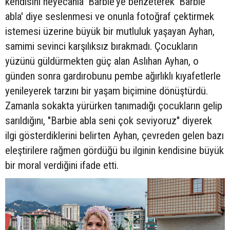
kendisini heyecanla ‘Barbie’ye benzeterek ‘Barbie
abla' diye seslenmesi ve onunla fotoğraf çektirmek
istemesi üzerine büyük bir mutluluk yaşayan Ayhan,
samimi sevinci karşılıksız bırakmadı. Çocukların
yüzünü güldürmekten güç alan Aslıhan Ayhan, o
günden sonra gardırobunu pembe ağırlıklı kıyafetlerle
yenileyerek tarzını bir yaşam biçimine dönüştürdü.
Zamanla sokakta yürürken tanımadığı çocukların gelip
sarıldığını, "Barbie abla seni çok seviyoruz" diyerek
ilgi gösterdiklerini belirten Ayhan, çevreden gelen bazı
eleştirilere rağmen gördüğü bu ilginin kendisine büyük
bir moral verdiğini ifade etti.